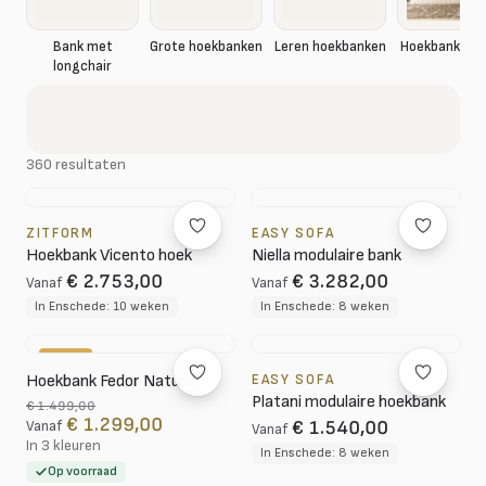
Hoekbank rib
Bank met
Grote hoekbanken
Leren hoekbanken
longchair
360 resultaten
ZITFORM
EASY SOFA
Hoekbank Vicento hoek
Niella modulaire bank
€ 2.753,00
€ 3.282,00
Vanaf
Vanaf
In Enschede: 10 weken
In Enschede: 8 weken
-13%
Hoekbank Fedor Naturel
EASY SOFA
Platani modulaire hoekbank
€ 1.499,00
€ 1.299,00
€ 1.540,00
Vanaf
Vanaf
In 3 kleuren
In Enschede: 8 weken
Op voorraad