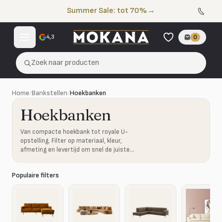
Naar de inhoud
Summer Sale: tot 70%
→
4,3
0
Zoek naar producten
Home
/
Bankstellen
/
Hoekbanken
Hoekbanken
Van compacte hoekbank tot royale U-
opstelling. Filter op materiaal, kleur,
afmeting en levertijd om snel de juiste
combinatie te vinden.
Populaire filters