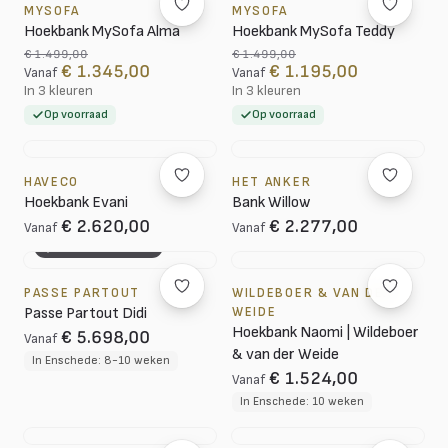
MYSOFA
MYSOFA
Hoekbank MySofa Alma
Hoekbank MySofa Teddy
€ 1.499,00
€ 1.499,00
€ 1.345,00
€ 1.195,00
Vanaf
Vanaf
In 3 kleuren
In 3 kleuren
Op voorraad
Op voorraad
HAVECO
HET ANKER
Hoekbank Evani
Bank Willow
€ 2.620,00
€ 2.277,00
Vanaf
Vanaf
3D CONFIGURATOR
PASSE PARTOUT
WILDEBOER & VAN DER
Passe Partout Didi
WEIDE
Hoekbank Naomi | Wildeboer
€ 5.698,00
Vanaf
& van der Weide
In Enschede: 8-10 weken
€ 1.524,00
Vanaf
In Enschede: 10 weken