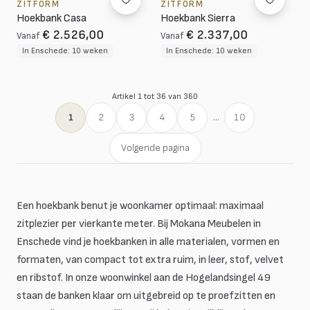
ZITFORM
ZITFORM
Hoekbank Casa
Hoekbank Sierra
€ 2.526,00
€ 2.337,00
Vanaf
Vanaf
In Enschede: 10 weken
In Enschede: 10 weken
Artikel 1 tot 36 van 360
1
2
3
4
5
...
10
Volgende pagina
Een hoekbank benut je woonkamer optimaal: maximaal
zitplezier per vierkante meter. Bij Mokana Meubelen in
Enschede vind je hoekbanken in alle materialen, vormen en
formaten, van compact tot extra ruim, in leer, stof, velvet
en ribstof. In onze woonwinkel aan de Hogelandsingel 49
staan de banken klaar om uitgebreid op te proefzitten en