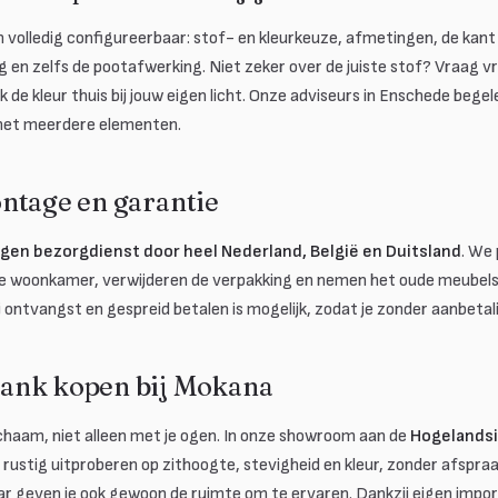
n volledig configureerbaar: stof- en kleurkeuze, afmetingen, de kant 
 en zelfs de pootafwerking. Niet zeker over de juiste stof? Vraag vri
k de kleur thuis bij jouw eigen licht. Onze adviseurs in Enschede begelei
 met meerdere elementen.
ntage en garantie
igen bezorgdienst door heel Nederland, België en Duitsland
. We
de woonkamer, verwijderen de verpakking en nemen het oude meubel
j ontvangst en gespreid betalen is mogelijk, zodat je zonder aanbetal
ank kopen bij Mokana
lichaam, niet alleen met je ogen. In onze showroom aan de
Hogelandsi
rustig uitproberen op zithoogte, stevigheid en kleur, zonder afspra
aar geven je ook gewoon de ruimte om te ervaren. Dankzij eigen imp