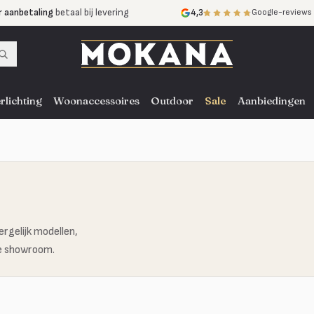
r aanbetaling
betaal bij levering
4,3
Google-reviews
mijnen
zonder rente
nst
door heel NL, BE en DE
rlichting
Woonaccessoires
Outdoor
Sale
Aanbiedingen
ergelijk modellen,
ze showroom.