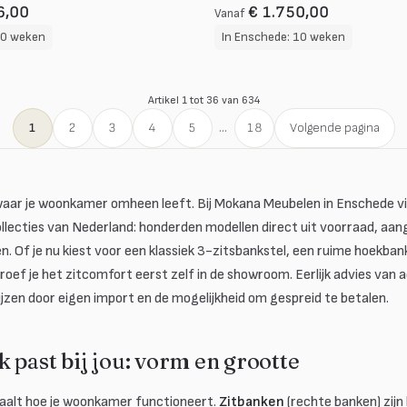
6,00
€ 1.750,00
Vanaf
10 weken
In Enschede: 10 weken
Artikel 1 tot 36 van 634
1
2
3
4
5
...
18
Volgende pagina
waar je woonkamer omheen leeft. Bij Mokana Meubelen in Enschede vi
llecties van Nederland: honderden modellen direct uit voorraad, aa
 Of je nu kiest voor een klassiek 3-zitsbankstel, een ruime hoekban
roef je het zitcomfort eerst zelf in de showroom. Eerlijk advies van 
jzen door eigen import en de mogelijkheid om gespreid te betalen.
 past bij jou: vorm en grootte
aalt hoe je woonkamer functioneert.
Zitbanken
(rechte banken) zijn k