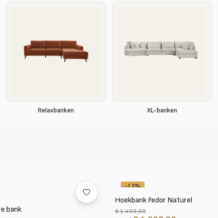
XL-banken
Relaxbanken
-13%
Hoekbank Fedor Naturel
re bank
€ 1.499,00