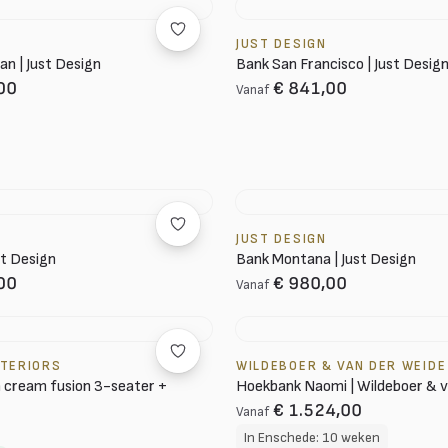
JUST DESIGN
n | Just Design
Bank San Francisco | Just Desig
00
€ 841,00
Vanaf
JUST DESIGN
st Design
Bank Montana | Just Design
00
€ 980,00
Vanaf
NTERIORS
WILDEBOER & VAN DER WEIDE
 cream fusion 3-seater +
Hoekbank Naomi | Wildeboer & 
€ 1.524,00
Vanaf
In Enschede: 10 weken