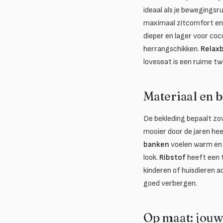
ideaal als je bewegingsru
maximaal zitcomfort en 
dieper en lager voor co
herrangschikken.
Relax
loveseat is een ruime t
Materiaal en be
De bekleding bepaalt zow
mooier door de jaren hee
banken
voelen warm en z
look.
Ribstof
heeft een t
kinderen of huisdieren a
goed verbergen.
Op maat: jouw 