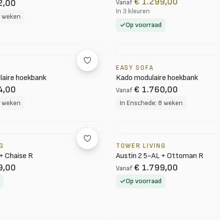
€ 1.299,00
2,00
Vanaf
In 3 kleuren
8 weken
Op voorraad
EASY SOFA
laire hoekbank
Kado modulaire hoekbank
4,00
€ 1.760,00
Vanaf
8 weken
In Enschede: 8 weken
G
TOWER LIVING
+ Chaise R
Austin 2 5-AL + Ottoman R
9,00
€ 1.799,00
Vanaf
Op voorraad