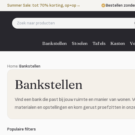
Naar de inhoud
Summer Sale: tot 70% korting, op=op
→
Bestellen zonde
Betalen in 3 ter
Eigen bezorgdie
Bankstellen
Stoelen
Tafels
Kasten
Ve
Home
/
Bankstellen
Bankstellen
Vind een bank die past bij jouw ruimte en manier van wonen. V
materialen en opstellingen en kom gerust proefzitten in on
Populaire filters