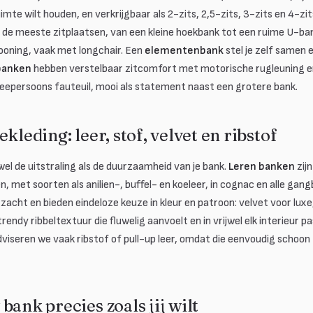
imte wilt houden, en verkrijgbaar als 2-zits, 2,5-zits, 3-zits en 4-zit
de meeste zitplaatsen, van een kleine hoekbank tot een ruime U-ba
cooning, vaak met longchair. Een
elementenbank
stel je zelf samen e
banken
hebben verstelbaar zitcomfort met motorische rugleuning e
weepersoons fauteuil, mooi als statement naast een grotere bank.
kleding: leer, stof, velvet en ribstof
el de uitstraling als de duurzaamheid van je bank.
Leren banken
zijn
n, met soorten als anilien-, buffel- en koeleer, in cognac en alle gan
acht en bieden eindeloze keuze in kleur en patroon: velvet voor luxe
rendy ribbeltextuur die fluwelig aanvoelt en in vrijwel elk interieur 
dviseren we vaak ribstof of pull-up leer, omdat die eenvoudig schoon 
bank precies zoals jij wilt