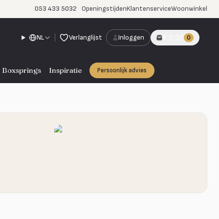
053 433 5032
Openingstijden
Klantenservice
Woonwinkel
NL
Verlanglijst
Inloggen
€ 0,00
0
Boxsprings
Inspiratie
Persoonlijk advies