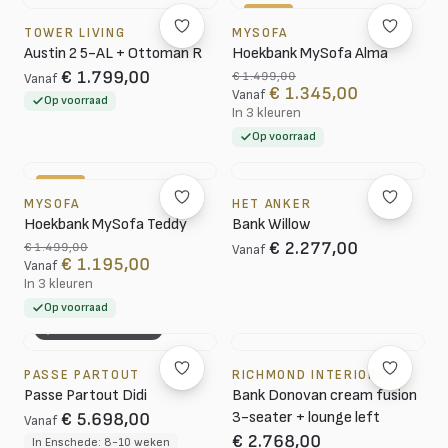
-10%
TOWER LIVING
MYSOFA
Austin 2 5-AL + Ottoman R
Hoekbank MySofa Alma
€ 1.799,00
€ 1.499,00
Vanaf
€ 1.345,00
Vanaf
Op voorraad
In 3 kleuren
Op voorraad
-20%
MYSOFA
HET ANKER
Hoekbank MySofa Teddy
Bank Willow
€ 2.277,00
€ 1.499,00
Vanaf
€ 1.195,00
Vanaf
In 3 kleuren
Op voorraad
3D CONFIGURATOR
PASSE PARTOUT
RICHMOND INTERIORS
Passe Partout Didi
Bank Donovan cream fusion
3-seater + lounge left
€ 5.698,00
Vanaf
€ 2.768,00
In Enschede: 8-10 weken