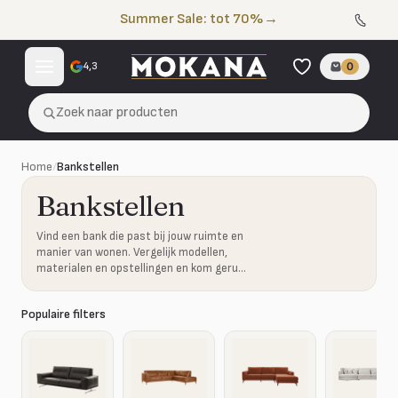
Naar de inhoud
Summer Sale: tot 70%
→
4,3
0
Zoek naar producten
Home
/
Bankstellen
Bankstellen
Vind een bank die past bij jouw ruimte en
manier van wonen. Vergelijk modellen,
materialen en opstellingen en kom gerust
proefzitten in onze showroom.
Populaire filters