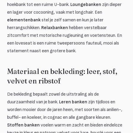
hoekbank tot een ruime U-bank.
Loungebanken
zijn dieper
en lager voor cocooning, vaak met longchair. Een
elementenbank
stel je zelf samen en kun je later
herrangschikken.
Relaxbanken
hebben verstelbaar
zitcomfort met motorische rugleuning en voetensteun. En
een loveseat is een ruime tweepersoons fauteuil, mooi als
statement naast een grotere bank.
Materiaal en bekleding: leer, stof,
velvet en ribstof
De bekleding bepaalt zowel de uitstraling als de
duurzaamheid van je bank.
Leren banken
zijn tijdloos en
worden mooier door de jaren heen, met soorten als anilien-,
buffel- en koeleer, in cognac en alle gangbare kleuren.
Stoffen banken
voelen warm en zacht en bieden eindeloze
keuze in kleur en patroon: velvet voor luxe, bouclé voor een