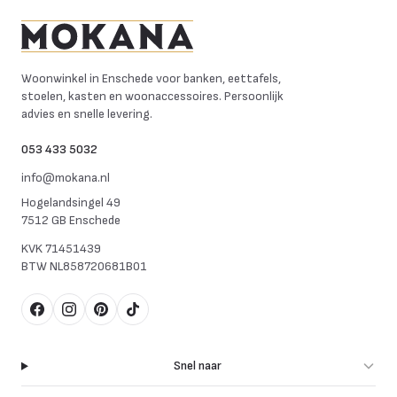
Mokana Meubelen
Woonwinkel in Enschede voor banken, eettafels,
stoelen, kasten en woonaccessoires. Persoonlijk
advies en snelle levering.
053 433 5032
info@mokana.nl
Hogelandsingel 49
7512 GB Enschede
KVK
71451439
BTW
NL858720681B01
Facebook
Instagram
Pinterest
TikTok
Snel naar