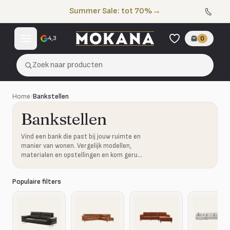
Naar de inhoud
Summer Sale: tot 70%
→
4,3
0
Zoek naar producten
Home
/
Bankstellen
Bankstellen
Vind een bank die past bij jouw ruimte en
manier van wonen. Vergelijk modellen,
materialen en opstellingen en kom gerust
proefzitten in onze showroom.
Populaire filters