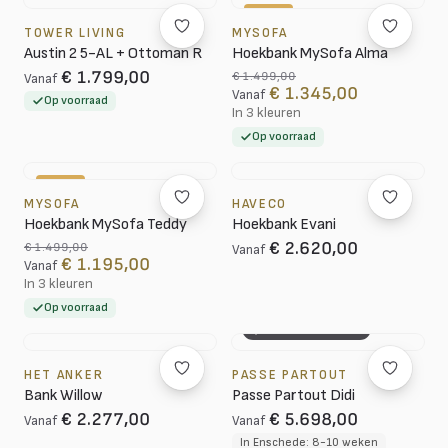
-10%
TOWER LIVING
MYSOFA
Austin 2 5-AL + Ottoman R
Hoekbank MySofa Alma
€ 1.799,00
€ 1.499,00
Vanaf
€ 1.345,00
Vanaf
Op voorraad
In 3 kleuren
Op voorraad
-20%
MYSOFA
HAVECO
Hoekbank MySofa Teddy
Hoekbank Evani
€ 2.620,00
€ 1.499,00
Vanaf
€ 1.195,00
Vanaf
In 3 kleuren
Op voorraad
3D CONFIGURATOR
HET ANKER
PASSE PARTOUT
Bank Willow
Passe Partout Didi
€ 2.277,00
€ 5.698,00
Vanaf
Vanaf
In Enschede: 8-10 weken