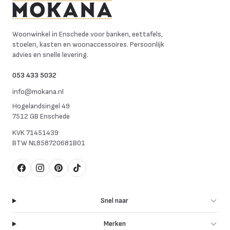
Mokana Meubelen
Woonwinkel in Enschede voor banken, eettafels,
stoelen, kasten en woonaccessoires. Persoonlijk
advies en snelle levering.
053 433 5032
info@mokana.nl
Hogelandsingel 49
7512 GB Enschede
KVK
71451439
BTW
NL858720681B01
Facebook
Instagram
Pinterest
TikTok
Snel naar
Merken