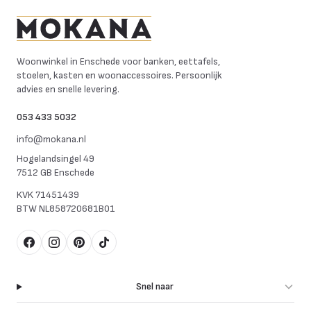
Mokana Meubelen
Woonwinkel in Enschede voor banken, eettafels,
stoelen, kasten en woonaccessoires. Persoonlijk
advies en snelle levering.
053 433 5032
info@mokana.nl
Hogelandsingel 49
7512 GB Enschede
KVK
71451439
BTW
NL858720681B01
Facebook
Instagram
Pinterest
TikTok
Snel naar