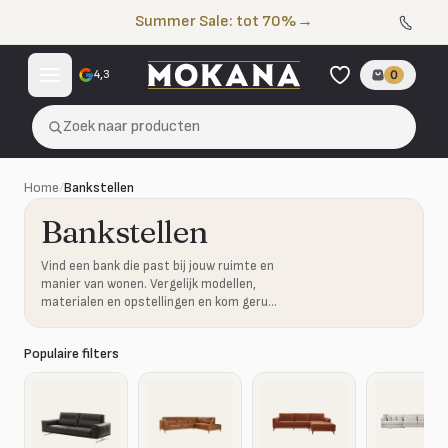
Naar de inhoud
Summer Sale: tot 70%
→
4,3
0
Zoek naar producten
Home
/
Bankstellen
Bankstellen
Vind een bank die past bij jouw ruimte en
manier van wonen. Vergelijk modellen,
materialen en opstellingen en kom gerust
proefzitten in onze showroom.
Populaire filters