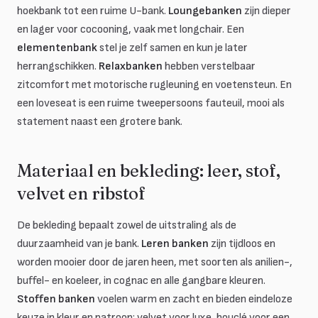
hoekbank tot een ruime U-bank.
Loungebanken
zijn dieper
en lager voor cocooning, vaak met longchair. Een
elementenbank
stel je zelf samen en kun je later
herrangschikken.
Relaxbanken
hebben verstelbaar
zitcomfort met motorische rugleuning en voetensteun. En
een loveseat is een ruime tweepersoons fauteuil, mooi als
statement naast een grotere bank.
Materiaal en bekleding: leer, stof,
velvet en ribstof
De bekleding bepaalt zowel de uitstraling als de
duurzaamheid van je bank.
Leren banken
zijn tijdloos en
worden mooier door de jaren heen, met soorten als anilien-,
buffel- en koeleer, in cognac en alle gangbare kleuren.
Stoffen banken
voelen warm en zacht en bieden eindeloze
keuze in kleur en patroon: velvet voor luxe, bouclé voor een