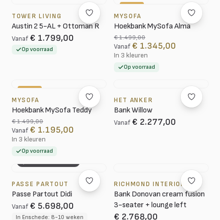
-10%
TOWER LIVING
MYSOFA
Austin 2 5-AL + Ottoman R
Hoekbank MySofa Alma
€ 1.799,00
€ 1.499,00
Vanaf
€ 1.345,00
Vanaf
Op voorraad
In 3 kleuren
Op voorraad
-20%
MYSOFA
HET ANKER
Hoekbank MySofa Teddy
Bank Willow
€ 2.277,00
€ 1.499,00
Vanaf
€ 1.195,00
Vanaf
In 3 kleuren
Op voorraad
3D CONFIGURATOR
PASSE PARTOUT
RICHMOND INTERIORS
Passe Partout Didi
Bank Donovan cream fusion
3-seater + lounge left
€ 5.698,00
Vanaf
€ 2.768,00
In Enschede: 8-10 weken