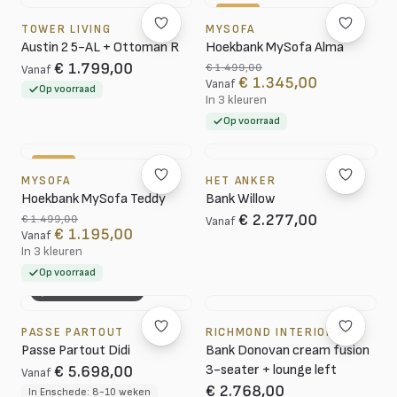
-10%
TOWER LIVING
MYSOFA
Austin 2 5-AL + Ottoman R
Hoekbank MySofa Alma
€ 1.799,00
€ 1.499,00
Vanaf
€ 1.345,00
Vanaf
Op voorraad
In 3 kleuren
Op voorraad
-20%
MYSOFA
HET ANKER
Hoekbank MySofa Teddy
Bank Willow
€ 2.277,00
€ 1.499,00
Vanaf
€ 1.195,00
Vanaf
In 3 kleuren
Op voorraad
3D CONFIGURATOR
PASSE PARTOUT
RICHMOND INTERIORS
Passe Partout Didi
Bank Donovan cream fusion
3-seater + lounge left
€ 5.698,00
Vanaf
€ 2.768,00
In Enschede: 8-10 weken