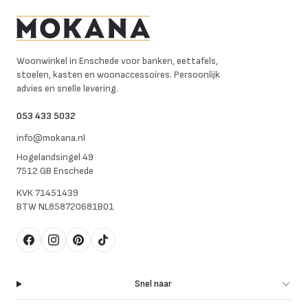
Mokana Meubelen
Woonwinkel in Enschede voor banken, eettafels,
stoelen, kasten en woonaccessoires. Persoonlijk
advies en snelle levering.
053 433 5032
info@mokana.nl
Hogelandsingel 49
7512 GB Enschede
KVK
71451439
BTW
NL858720681B01
Facebook
Instagram
Pinterest
TikTok
Snel naar