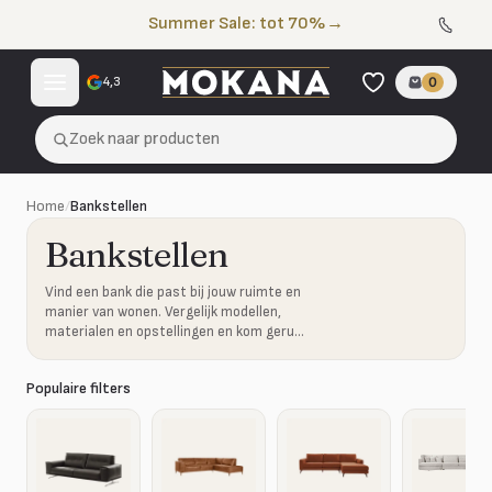
Naar de inhoud
Summer Sale: tot 70%
→
4,3
0
Zoek naar producten
Home
/
Bankstellen
Bankstellen
Vind een bank die past bij jouw ruimte en
manier van wonen. Vergelijk modellen,
materialen en opstellingen en kom gerust
proefzitten in onze showroom.
Populaire filters