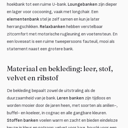
hoekbank tot een ruime U-bank.
Loungebanken
zijn dieper
en lager voor cocooning, vaak met longchair. Een
elementenbank
stel je zelf samen en kun je later
herrangschikken.
Relaxbanken
hebben verstelbaar
zitcomfort met motorische rugleuning en voetensteun. En
een loveseat is een ruime tweepersoons fauteuil, mooi als
statement naast een grotere bank.
Materiaal en bekleding: leer, stof,
velvet en ribstof
De bekleding bepaalt zowel de uitstraling als de
duurzaamheid van je bank.
Leren banken
zijn tijdloos en
worden mooier door de jaren heen, met soorten als anilien-,
buffel- en koeleer, in cognac en alle gangbare kleuren.
Stoffen banken
voelen warm en zacht en bieden eindeloze
keuze in kleur en patroon: velvet voor luxe, bouclé voor een