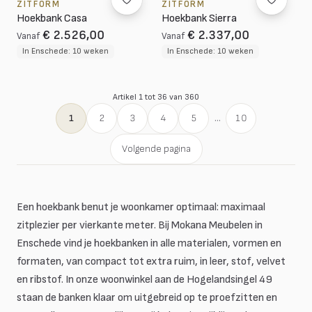
ZITFORM
ZITFORM
Hoekbank Casa
Hoekbank Sierra
€ 2.526,00
€ 2.337,00
Vanaf
Vanaf
In Enschede: 10 weken
In Enschede: 10 weken
Artikel 1 tot 36 van 360
1
2
3
4
5
...
10
Volgende pagina
Een hoekbank benut je woonkamer optimaal: maximaal
zitplezier per vierkante meter. Bij Mokana Meubelen in
Enschede vind je hoekbanken in alle materialen, vormen en
formaten, van compact tot extra ruim, in leer, stof, velvet
en ribstof. In onze woonwinkel aan de Hogelandsingel 49
staan de banken klaar om uitgebreid op te proefzitten en