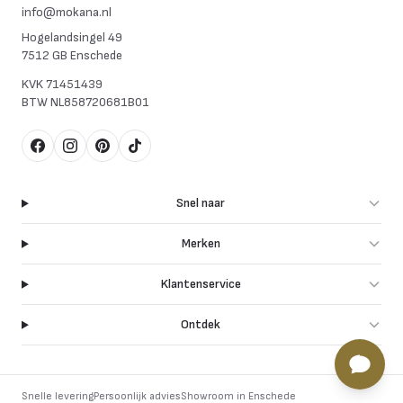
info@mokana.nl
Hogelandsingel 49
7512 GB Enschede
KVK
71451439
BTW
NL858720681B01
Facebook
Instagram
Pinterest
TikTok
Snel naar
Merken
Klantenservice
Ontdek
Snelle levering
Persoonlijk advies
Showroom in Enschede