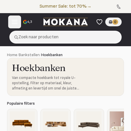
Naar de inhoud
Summer Sale: tot 70%
→
4,3
0
Zoek naar producten
Home
/
Bankstellen
/
Hoekbanken
Hoekbanken
Van compacte hoekbank tot royale U-
opstelling. Filter op materiaal, kleur,
afmeting en levertijd om snel de juiste
combinatie te vinden.
Populaire filters