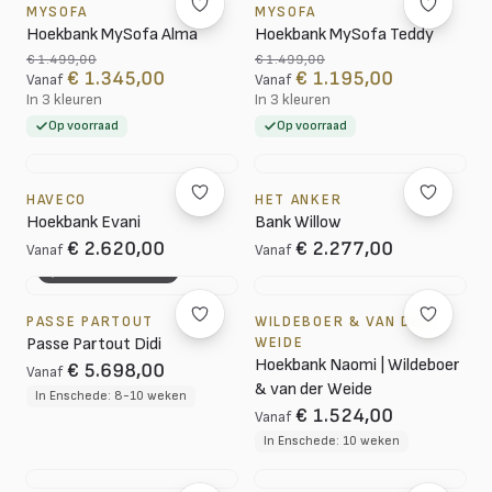
MYSOFA
MYSOFA
Hoekbank MySofa Alma
Hoekbank MySofa Teddy
€ 1.499,00
€ 1.499,00
€ 1.345,00
€ 1.195,00
Vanaf
Vanaf
In 3 kleuren
In 3 kleuren
Op voorraad
Op voorraad
HAVECO
HET ANKER
Hoekbank Evani
Bank Willow
€ 2.620,00
€ 2.277,00
Vanaf
Vanaf
3D CONFIGURATOR
PASSE PARTOUT
WILDEBOER & VAN DER
Passe Partout Didi
WEIDE
Hoekbank Naomi | Wildeboer
€ 5.698,00
Vanaf
& van der Weide
In Enschede: 8-10 weken
€ 1.524,00
Vanaf
In Enschede: 10 weken