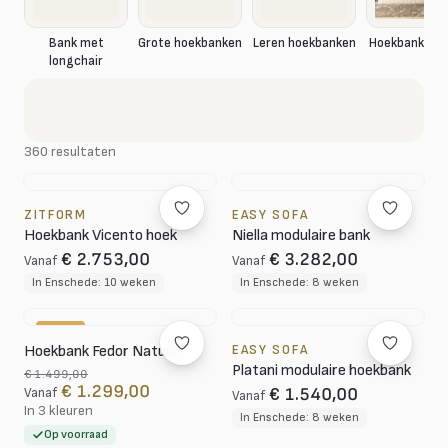
Hoekbank rib
Bank met
Grote hoekbanken
Leren hoekbanken
longchair
360 resultaten
ZITFORM
EASY SOFA
Hoekbank Vicento hoek
Niella modulaire bank
€ 2.753,00
€ 3.282,00
Vanaf
Vanaf
In Enschede: 10 weken
In Enschede: 8 weken
-13%
Hoekbank Fedor Naturel
EASY SOFA
Platani modulaire hoekbank
€ 1.499,00
€ 1.299,00
€ 1.540,00
Vanaf
Vanaf
In 3 kleuren
In Enschede: 8 weken
Op voorraad