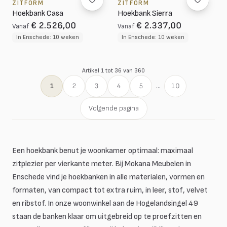
ZITFORM
ZITFORM
Hoekbank Casa
Hoekbank Sierra
€ 2.526,00
€ 2.337,00
Vanaf
Vanaf
In Enschede: 10 weken
In Enschede: 10 weken
Artikel 1 tot 36 van 360
1
2
3
4
5
...
10
Volgende pagina
Een hoekbank benut je woonkamer optimaal: maximaal
zitplezier per vierkante meter. Bij Mokana Meubelen in
Enschede vind je hoekbanken in alle materialen, vormen en
formaten, van compact tot extra ruim, in leer, stof, velvet
en ribstof. In onze woonwinkel aan de Hogelandsingel 49
staan de banken klaar om uitgebreid op te proefzitten en