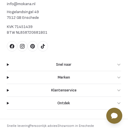
info@mokana.nl
Hogelandsingel 49
7512 GB Enschede
KVK
71451439
BTW
NL858720681B01
Facebook
Instagram
Pinterest
TikTok
Snel naar
Merken
Klantenservice
Ontdek
Snelle levering
Persoonlijk advies
Showroom in Enschede