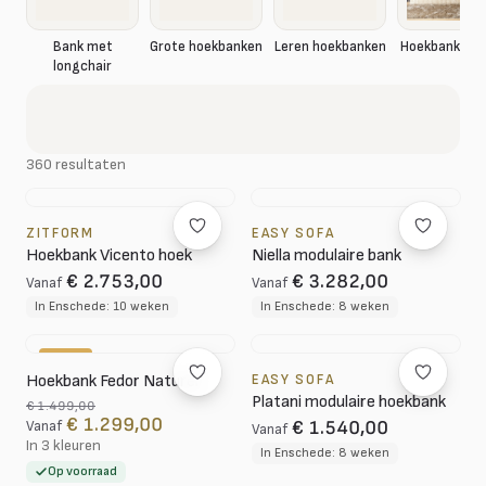
Hoekbank rib
Bank met
Grote hoekbanken
Leren hoekbanken
longchair
360 resultaten
ZITFORM
EASY SOFA
Hoekbank Vicento hoek
Niella modulaire bank
€ 2.753,00
€ 3.282,00
Vanaf
Vanaf
In Enschede: 10 weken
In Enschede: 8 weken
-13%
Hoekbank Fedor Naturel
EASY SOFA
Platani modulaire hoekbank
€ 1.499,00
€ 1.299,00
€ 1.540,00
Vanaf
Vanaf
In 3 kleuren
In Enschede: 8 weken
Op voorraad