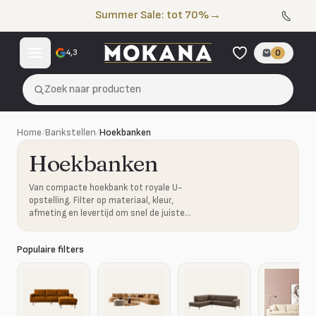
Naar de inhoud
Summer Sale: tot 70%
→
4,3
0
Zoek naar producten
Home
/
Bankstellen
/
Hoekbanken
Hoekbanken
Van compacte hoekbank tot royale U-
opstelling. Filter op materiaal, kleur,
afmeting en levertijd om snel de juiste
combinatie te vinden.
Populaire filters