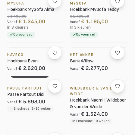
MYSOFA
MYSOFA
Hoekbank MySofa Alma
Hoekbank MySofa Teddy
€ 1.499,00
€ 1.499,00
€ 1.345,00
€ 1.195,00
Vanaf
Vanaf
In 3 kleuren
In 3 kleuren
Op voorraad
Op voorraad
HAVECO
HET ANKER
Hoekbank Evani
Bank Willow
€ 2.620,00
€ 2.277,00
Vanaf
Vanaf
3D CONFIGURATOR
PASSE PARTOUT
WILDEBOER & VAN DER
Passe Partout Didi
WEIDE
Hoekbank Naomi | Wildeboer
€ 5.698,00
Vanaf
& van der Weide
In Enschede: 8-10 weken
€ 1.524,00
Vanaf
In Enschede: 10 weken