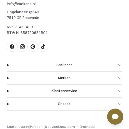
info@mokana.nl
Hogelandsingel 49
7512 GB Enschede
KVK
71451439
BTW
NL858720681B01
Facebook
Instagram
Pinterest
TikTok
Snel naar
Merken
Klantenservice
Ontdek
Snelle levering
Persoonlijk advies
Showroom in Enschede