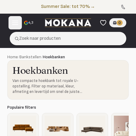
Naar de inhoud
Summer Sale: tot 70%
→
4,3
0
Zoek naar producten
Home
/
Bankstellen
/
Hoekbanken
Hoekbanken
Van compacte hoekbank tot royale U-
opstelling. Filter op materiaal, kleur,
afmeting en levertijd om snel de juiste
combinatie te vinden.
Populaire filters