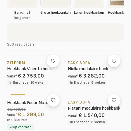
Hoekbank rib
Bank met
Grote hoekbanken
Leren hoekbanken
longchair
360 resultaten
ZITFORM
EASY SOFA
Hoekbank Vicento hoek
Niella modulaire bank
€ 2.753,00
€ 3.282,00
Vanaf
Vanaf
In Enschede: 10 weken
In Enschede: 8 weken
-13%
Hoekbank Fedor Naturel
EASY SOFA
Platani modulaire hoekbank
€ 1.499,00
€ 1.299,00
€ 1.540,00
Vanaf
Vanaf
In 3 kleuren
In Enschede: 8 weken
Op voorraad