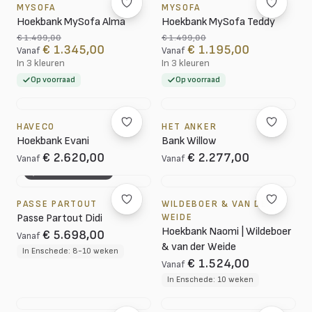
MYSOFA
MYSOFA
Hoekbank MySofa Alma
Hoekbank MySofa Teddy
€ 1.499,00
€ 1.499,00
€ 1.345,00
€ 1.195,00
Vanaf
Vanaf
In 3 kleuren
In 3 kleuren
Op voorraad
Op voorraad
HAVECO
HET ANKER
Hoekbank Evani
Bank Willow
€ 2.620,00
€ 2.277,00
Vanaf
Vanaf
3D CONFIGURATOR
PASSE PARTOUT
WILDEBOER & VAN DER
Passe Partout Didi
WEIDE
Hoekbank Naomi | Wildeboer
€ 5.698,00
Vanaf
& van der Weide
In Enschede: 8-10 weken
€ 1.524,00
Vanaf
In Enschede: 10 weken