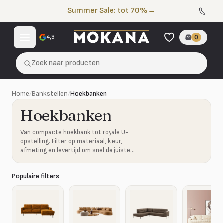
Naar de inhoud
Summer Sale: tot 70%
→
4,3
0
Zoek naar producten
Home
/
Bankstellen
/
Hoekbanken
Hoekbanken
Van compacte hoekbank tot royale U-
opstelling. Filter op materiaal, kleur,
afmeting en levertijd om snel de juiste
combinatie te vinden.
Populaire filters