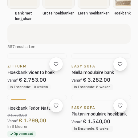
Hoekbank rib
Bank met
Grote hoekbanken
Leren hoekbanken
longchair
357 resultaten
ZITFORM
EASY SOFA
Hoekbank Vicento hoek
Niella modulaire bank
€ 2.753,00
€ 3.282,00
Vanaf
Vanaf
In Enschede: 10 weken
In Enschede: 8 weken
-13%
Hoekbank Fedor Naturel
EASY SOFA
Platani modulaire hoekbank
€ 1.499,00
€ 1.299,00
€ 1.540,00
Vanaf
Vanaf
In 3 kleuren
In Enschede: 8 weken
Op voorraad