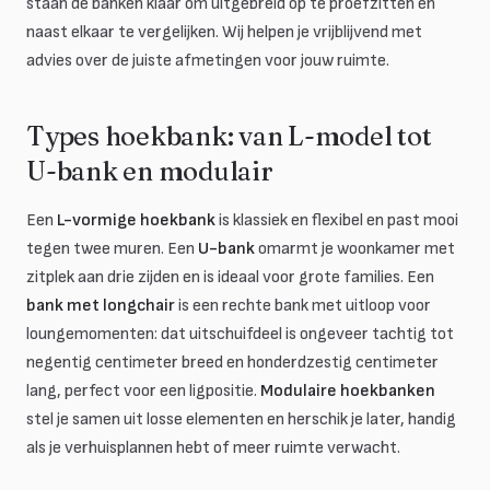
staan de banken klaar om uitgebreid op te proefzitten en
naast elkaar te vergelijken. Wij helpen je vrijblijvend met
advies over de juiste afmetingen voor jouw ruimte.
Types hoekbank: van L-model tot
U-bank en modulair
Een
L-vormige hoekbank
is klassiek en flexibel en past mooi
tegen twee muren. Een
U-bank
omarmt je woonkamer met
zitplek aan drie zijden en is ideaal voor grote families. Een
bank met longchair
is een rechte bank met uitloop voor
loungemomenten: dat uitschuifdeel is ongeveer tachtig tot
negentig centimeter breed en honderdzestig centimeter
lang, perfect voor een ligpositie.
Modulaire hoekbanken
stel je samen uit losse elementen en herschik je later, handig
als je verhuisplannen hebt of meer ruimte verwacht.