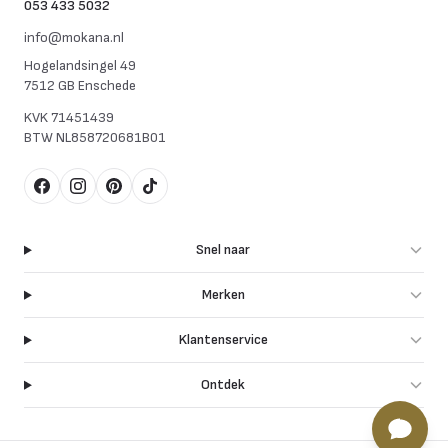
053 433 5032
info@mokana.nl
Hogelandsingel 49
7512 GB Enschede
KVK
71451439
BTW
NL858720681B01
Facebook
Instagram
Pinterest
TikTok
Snel naar
Merken
Klantenservice
Ontdek