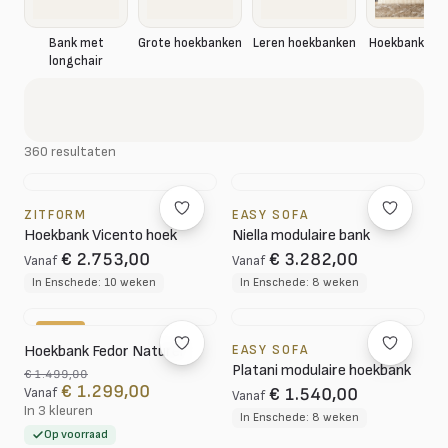
Hoekbank rib
Bank met
Grote hoekbanken
Leren hoekbanken
longchair
360 resultaten
ZITFORM
EASY SOFA
Hoekbank Vicento hoek
Niella modulaire bank
€ 2.753,00
€ 3.282,00
Vanaf
Vanaf
In Enschede: 10 weken
In Enschede: 8 weken
-13%
Hoekbank Fedor Naturel
EASY SOFA
Platani modulaire hoekbank
€ 1.499,00
€ 1.299,00
€ 1.540,00
Vanaf
Vanaf
In 3 kleuren
In Enschede: 8 weken
Op voorraad