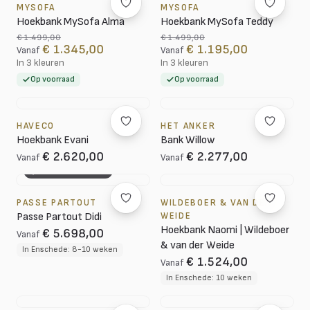
MYSOFA
MYSOFA
Hoekbank MySofa Alma
Hoekbank MySofa Teddy
€ 1.499,00
€ 1.499,00
€ 1.345,00
€ 1.195,00
Vanaf
Vanaf
In 3 kleuren
In 3 kleuren
Op voorraad
Op voorraad
HAVECO
HET ANKER
Hoekbank Evani
Bank Willow
€ 2.620,00
€ 2.277,00
Vanaf
Vanaf
3D CONFIGURATOR
PASSE PARTOUT
WILDEBOER & VAN DER
Passe Partout Didi
WEIDE
Hoekbank Naomi | Wildeboer
€ 5.698,00
Vanaf
& van der Weide
In Enschede: 8-10 weken
€ 1.524,00
Vanaf
In Enschede: 10 weken