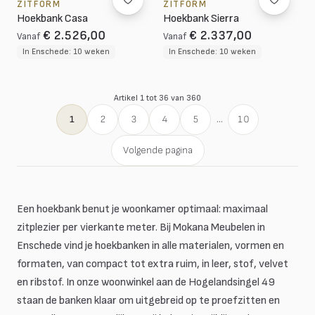
ZITFORM
ZITFORM
Hoekbank Casa
Hoekbank Sierra
€ 2.526,00
€ 2.337,00
Vanaf
Vanaf
In Enschede: 10 weken
In Enschede: 10 weken
Artikel 1 tot 36 van 360
1
2
3
4
5
...
10
Volgende pagina
Een hoekbank benut je woonkamer optimaal: maximaal
zitplezier per vierkante meter. Bij Mokana Meubelen in
Enschede vind je hoekbanken in alle materialen, vormen en
formaten, van compact tot extra ruim, in leer, stof, velvet
en ribstof. In onze woonwinkel aan de Hogelandsingel 49
staan de banken klaar om uitgebreid op te proefzitten en