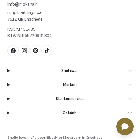
info@mokana.nl
Hogelandsingel 49
7512 GB Enschede
KVK
71451439
BTW
NL858720681B01
Facebook
Instagram
Pinterest
TikTok
Snel naar
Merken
Klantenservice
Ontdek
Snelle levering
Persoonlijk advies
Showroom in Enschede