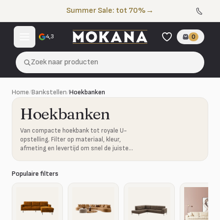
Naar de inhoud
Summer Sale: tot 70%
→
4,3
0
Zoek naar producten
Home
/
Bankstellen
/
Hoekbanken
Hoekbanken
Van compacte hoekbank tot royale U-
opstelling. Filter op materiaal, kleur,
afmeting en levertijd om snel de juiste
combinatie te vinden.
Populaire filters