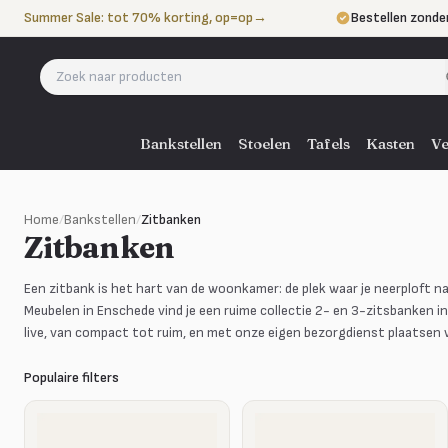
Naar de inhoud
Summer Sale: tot 70% korting, op=op
→
Bestellen zonde
Betalen in 3 ter
Eigen bezorgdie
Bankstellen
Stoelen
Tafels
Kasten
Ve
Home
/
Bankstellen
/
Zitbanken
Zitbanken
Een zitbank is het hart van de woonkamer: de plek waar je neerploft n
Meubelen in Enschede vind je een ruime collectie 2- en 3-zitsbanken in
live, van compact tot ruim, en met onze eigen bezorgdienst plaatsen 
Populaire filters