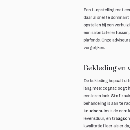
Een L-opstelling met ee
daar al snel te dominant 
opstellen bij een verhuiz
een salontafel ertussen,
plafonds. Onze adviseur
vergelijken.
Bekleding en vu
De bekleding bepaalt uit
lang mee; cognac oogt h
een leren look.
Stof
zoal
behandeling is aan te ra
koudschuim
is de comf
levensduur, en
traagsc
kwalitatief leer als er d