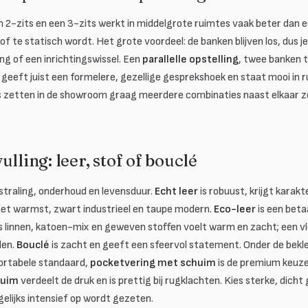
n 2-zits en een 3-zits werkt in middelgrote ruimtes vaak beter dan 
of te statisch wordt. Het grote voordeel: de banken blijven los, dus j
ing of een inrichtingswissel. Een
parallelle opstelling
, twee banken 
 geeft juist een formelere, gezellige gesprekshoek en staat mooi in
s zetten in de showroom graag meerdere combinaties naast elkaar zod
lling: leer, stof of bouclé
straling, onderhoud en levensduur.
Echt leer
is robuust, krijgt karak
et warmst, zwart industrieel en taupe modern.
Eco-leer
is een beta
s linnen, katoen-mix en geweven stoffen voelt warm en zacht; een 
den.
Bouclé
is zacht en geeft een sfeervol statement. Onder de bekled
ortabele standaard,
pocketvering met schuim
is de premium keuz
huim
verdeelt de druk en is prettig bij rugklachten. Kies sterke, dich
agelijks intensief op wordt gezeten.