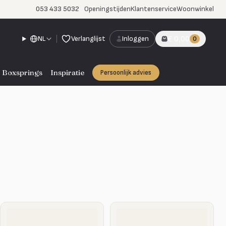
053 433 5032
Openingstijden
Klantenservice
Woonwinkel
NL
Verlanglijst
Inloggen
€ 0,00
0
Boxsprings
Inspiratie
Persoonlijk advies