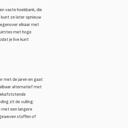
een vaste hoekbank, die
e kunt ze later opnieuw
tegenover elkaar met
 ruimtes met hoge
at je live kunt
ter met de jaren en gaat
albaar alternatief met
vlekafstotende
ing zit de vulling:
e met een langere
t geweven stoffen of