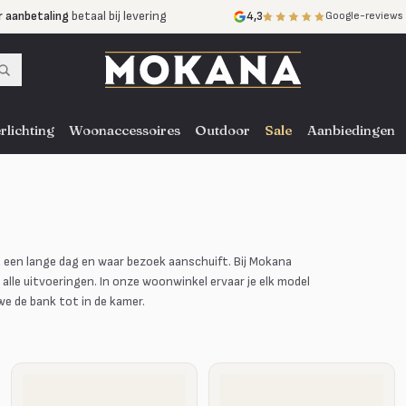
r aanbetaling
betaal bij levering
4,3
Google-reviews
mijnen
zonder rente
nst
door heel NL, BE en DE
rlichting
Woonaccessoires
Outdoor
Sale
Aanbiedingen
a een lange dag en waar bezoek aanschuift. Bij Mokana
 alle uitvoeringen. In onze woonwinkel ervaar je elk model
we de bank tot in de kamer.