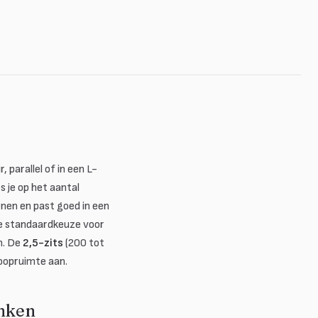
, parallel of in een L-
s je op het aantal
nen en past goed in een
de standaardkeuze voor
n. De
2,5-zits
(200 tot
oopruimte aan.
anken