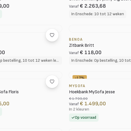
9,00
€ 2.263,68
Vanaf
In Enschede: 10 tot 12 weken
BENOA
Zitbank Britt
00
€ 118,00
Vanaf
In Enschede: Op bestelling, 10 tot 12 weken levertijd
-17%
MYSOFA
fa Floris
Hoekbank MySofa Jesse
€ 1.799,00
5,00
€ 1.499,00
Vanaf
In 2 kleuren
Op voorraad