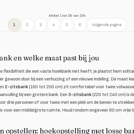
Artikel 1 tot 36 van 204
1
2
3
4
5
6
Volgende pagina
bank en welke maat past bij jou
 flexibiliteit die een vaste hoekbank niet heeft: je plaatst hem solitair
ter gewoon door bij een verhuizing of een nieuwe indeling. De maat kie
Een
2-zitsbank
(160 tot 200 cm) zit comfortabel voor twee volwasse
anvulling bij een grotere bank. Een
3-zitsbank
(220 tot 240 cm) is 
or drie personen of voor twee met een plek om de benen te strekke
s voor een middelgrote ruimte. Houd rondom ongeveer 60 cm vrije l
 opstellen: hoekopstelling met losse b