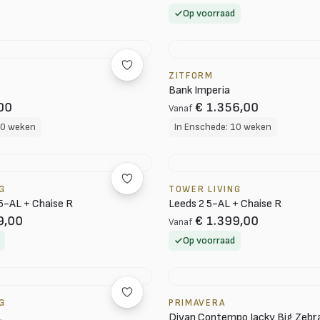
Op voorraad
ZITFORM
Bank Imperia
00
€ 1.356,00
Vanaf
10 weken
In Enschede: 10 weken
G
TOWER LIVING
5-AL + Chaise R
Leeds 2 5-AL + Chaise R
9,00
€ 1.399,00
Vanaf
Op voorraad
G
PRIMAVERA
L
Divan Contempo Jacky Big Zebr