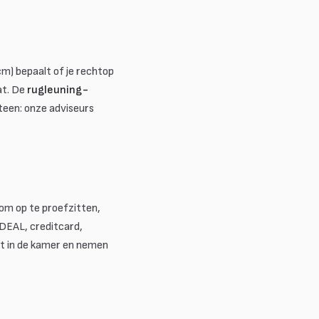
cm) bepaalt of je rechtop
at. De
rugleuning-
teen: onze adviseurs
om op te proefzitten,
DEAL, creditcard,
ot in de kamer en nemen