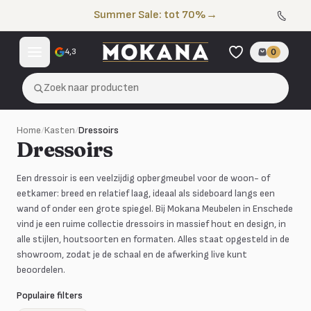
Naar de inhoud
Summer Sale: tot 70%
→
4,3
0
Zoek naar producten
Home
/
Kasten
/
Dressoirs
Dressoirs
Een dressoir is een veelzijdig opbergmeubel voor de woon- of
eetkamer: breed en relatief laag, ideaal als sideboard langs een
wand of onder een grote spiegel. Bij Mokana Meubelen in Enschede
vind je een ruime collectie dressoirs in massief hout en design, in
alle stijlen, houtsoorten en formaten. Alles staat opgesteld in de
showroom, zodat je de schaal en de afwerking live kunt
beoordelen.
Populaire filters