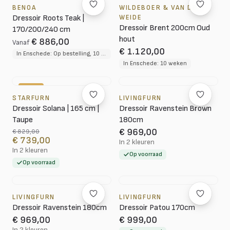
BENOA
WILDEBOER & VAN DER
Dressoir Roots Teak |
WEIDE
Dressoir Brent 200cm Oud
170/200/240 cm
hout
€ 886,00
Vanaf
€ 1.120,00
In Enschede: Op bestelling, 10 tot 12 weken levertijd
In Enschede: 10 weken
-11%
STARFURN
LIVINGFURN
Dressoir Solana | 165 cm |
Dressoir Ravenstein Brown
Taupe
180cm
€ 969,00
€ 829,00
€ 739,00
In 2 kleuren
In 2 kleuren
Op voorraad
Op voorraad
LIVINGFURN
LIVINGFURN
Dressoir Ravenstein 180cm
Dressoir Patou 170cm
€ 969,00
€ 999,00
In 2 kleuren