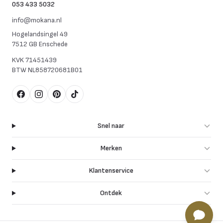
053 433 5032
info@mokana.nl
Hogelandsingel 49
7512 GB Enschede
KVK
71451439
BTW
NL858720681B01
Facebook
Instagram
Pinterest
TikTok
Snel naar
Merken
Klantenservice
Ontdek