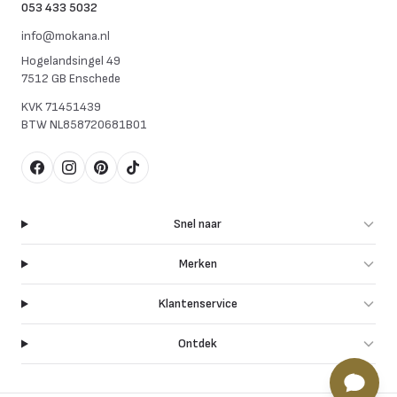
053 433 5032
info@mokana.nl
Hogelandsingel 49
7512 GB Enschede
KVK
71451439
BTW
NL858720681B01
Facebook
Instagram
Pinterest
TikTok
Snel naar
Merken
Klantenservice
Ontdek