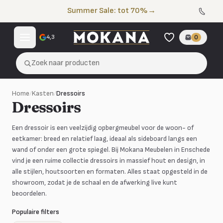
Naar de inhoud
Summer Sale: tot 70%
→
4,3
0
Zoek naar producten
Home
/
Kasten
/
Dressoirs
Dressoirs
Een dressoir is een veelzijdig opbergmeubel voor de woon- of
eetkamer: breed en relatief laag, ideaal als sideboard langs een
wand of onder een grote spiegel. Bij Mokana Meubelen in Enschede
vind je een ruime collectie dressoirs in massief hout en design, in
alle stijlen, houtsoorten en formaten. Alles staat opgesteld in de
showroom, zodat je de schaal en de afwerking live kunt
beoordelen.
Populaire filters