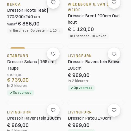
BENOA
WILDEBOER & VAN DER
Dressoir Roots Teak |
WEIDE
Dressoir Brent 200cm Oud
170/200/240 cm
hout
€ 886,00
Vanaf
€ 1.120,00
In Enschede: Op bestelling, 10 tot 12 weken levertijd
In Enschede: 10 weken
-11%
STARFURN
LIVINGFURN
Dressoir Solana | 165 cm |
Dressoir Ravenstein Brown
Taupe
180cm
€ 969,00
€ 829,00
€ 739,00
In 2 kleuren
In 2 kleuren
Op voorraad
Op voorraad
LIVINGFURN
LIVINGFURN
Dressoir Ravenstein 180cm
Dressoir Patou 170cm
€ 969,00
€ 999,00
In 2 kleuren