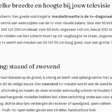
lke breedte en hoogte bij jouw televisie
 scherm. Een goede vuistregel is:
meubelbreedte is de tv-diagonaa
uimte aan weerszijden van de tv voor visuele balans. Voor een 55 in
 160 tot 200 cm ideaal; voor 65 inch, ongeveer 145 cm, kies je 200 
 het midden van het scherm hoort op zit-ooghoogte te staan, ongeve
ch tv werkt een meubel van 50 tot 55 cm hoog goed, voor een groter 
.
ng: staand of zwevend
aat klassiek op de grond, is stevig en biedt veel opbergruimte: het w
 is dit de veilige keuze. Een
zwevend
tv-meubel wordt aan de wand be
uitstraling en maakt de vloer eronder eenvoudig schoon te houden;
 Veel hangende modellen hebben led-sfeerverlichting onderaan voor e
ng: dichte deurtjes verbergen de receiver of speelgoed, open vakken z
. Push-to-open laden geven een strakke, handvatloze look.