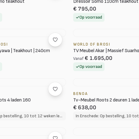
mo teakhout
Dressoir Somo 110cm teakhout
€ 795,00
Op voorraad
ROSI
WORLD OF BROSI
yawa | Teakhout | 240cm
TV Meubel Akar | Massief Suarh
€ 1.695,00
Vanaf
Op voorraad
BENOA
ts 4 laden 160
Tv-Meubel Roots 2 deuren 1 lad
€ 638,00
In Enschede: Op bestelling, 10 tot 12 weken levertijd