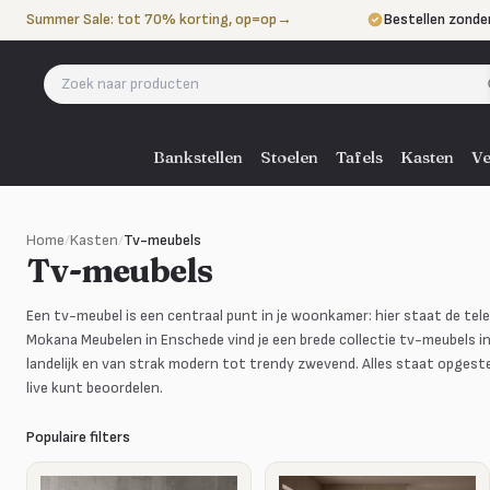
Naar de inhoud
Summer Sale: tot 70% korting, op=op
→
Bestellen zonde
Betalen in 3 ter
Eigen bezorgdie
Bankstellen
Stoelen
Tafels
Kasten
Ve
Home
/
Kasten
/
Tv-meubels
Tv-meubels
Een tv-meubel is een centraal punt in je woonkamer: hier staat de televi
Mokana Meubelen in Enschede vind je een brede collectie tv-meubels i
landelijk en van strak modern tot trendy zwevend. Alles staat opgeste
live kunt beoordelen.
Populaire filters