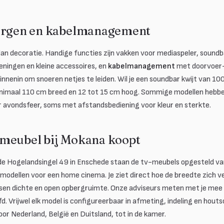
bergen en kabelmanagement
an decoratie. Handige functies zijn vakken voor mediaspeler, sound
eningen en kleine accessoires, en
kabelmanagement
met doorvoer-
nnenin om snoeren netjes te leiden. Wil je een soundbar kwijt van 10
inimaal 110 cm breed en 12 tot 15 cm hoog. Sommige modellen hebb
r avondsfeer, soms met afstandsbediening voor kleur en sterkte.
meubel bij Mokana koopt
de Hogelandsingel 49 in Enschede staan de tv-meubels opgesteld va
odellen voor een home cinema. Je ziet direct hoe de breedte zich 
ussen dichte en open opbergruimte. Onze adviseurs meten met je me
d. Vrijwel elk model is configureerbaar in afmeting, indeling en hout
or Nederland, België en Duitsland, tot in de kamer.