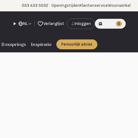
053 433 5032
Openingstijden
Klantenservice
Woonwinkel
NL
Verlanglijst
Inloggen
€ 0,00
0
Boxsprings
Inspiratie
Persoonlijk advies