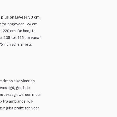
l plus ongeveer 30 cm
,
ch tv, ongeveer 124 cm
tot 220 cm. De hoogte
er 105 tot 115 cm vanaf
75 inch scherm iets
erkt op elke vloer en
vestigd, geeft je
 het vraagt wel een muur
xtra ambiance. Kijk
ijn juist praktisch voor