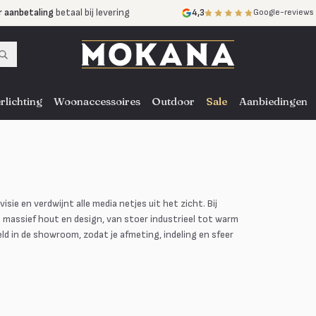
r aanbetaling
betaal bij levering
4,3
Google-reviews
mijnen
zonder rente
nst
door heel NL, BE en DE
rlichting
Woonaccessoires
Outdoor
Sale
Aanbiedingen
sie en verdwijnt alle media netjes uit het zicht. Bij
n massief hout en design, van stoer industrieel tot warm
ld in de showroom, zodat je afmeting, indeling en sfeer