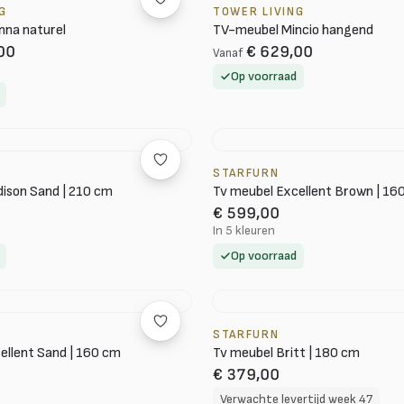
G
TOWER LIVING
nna naturel
TV-meubel Mincio hangend
00
€ 629,00
Vanaf
Op voorraad
STARFURN
ison Sand | 210 cm
Tv meubel Excellent Brown | 16
€ 599,00
In 5 kleuren
Op voorraad
STARFURN
ellent Sand | 160 cm
Tv meubel Britt | 180 cm
€ 379,00
Verwachte levertijd week 47