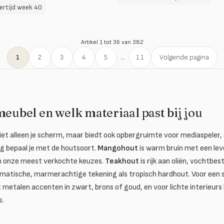
ertijd week 40
Artikel 1 tot 36 van 382
1
2
3
4
5
...
11
Volgende pagina
meubel en welk materiaal past bij jou
et alleen je scherm, maar biedt ook opbergruimte voor mediaspeler
ng bepaal je met de houtsoort.
Mangohout
is warm bruin met een lev
n onze meest verkochte keuzes.
Teakhout
is rijk aan oliën, vochtbest
matische, marmerachtige tekening als tropisch hardhout. Voor een st
 metalen accenten in zwart, brons of goud, en voor lichte interieurs
s.