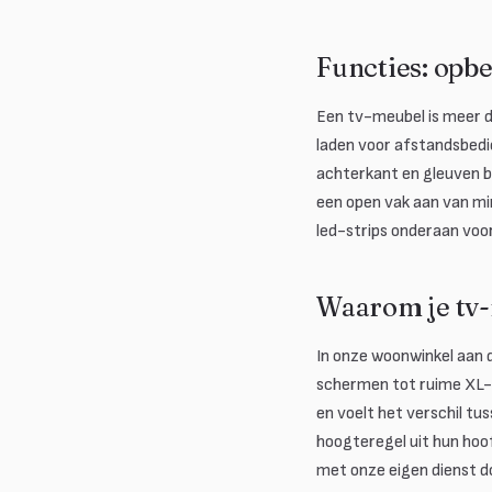
Functies: op
Een tv-meubel is meer d
laden voor afstandsbedi
achterkant en gleuven bi
een open vak aan van m
led-strips onderaan voo
Waarom je tv-
In onze woonwinkel aan 
schermen tot ruime XL-m
en voelt het verschil t
hoogteregel uit hun hoof
met onze eigen dienst do