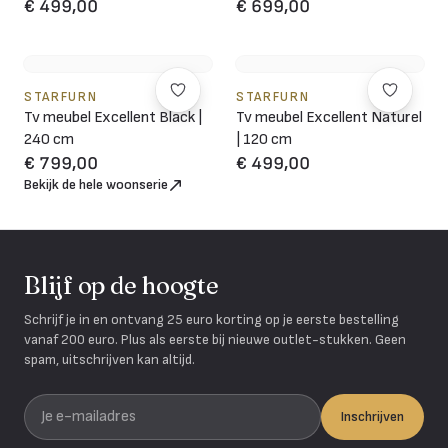
€ 499,00
€ 699,00
STARFURN
STARFURN
Tv meubel Excellent Black |
Tv meubel Excellent Naturel
240 cm
| 120 cm
€ 799,00
€ 499,00
Bekijk de hele woonserie
Blijf op de hoogte
Schrijf je in en ontvang 25 euro korting op je eerste bestelling
vanaf 200 euro. Plus als eerste bij nieuwe outlet-stukken. Geen
spam, uitschrijven kan altijd.
Je e-mailadres
Inschrijven