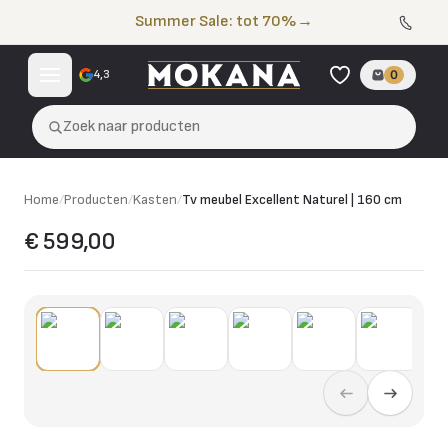
Naar de inhoud
Summer Sale: tot 70%
→
4,3
0
Zoek naar producten
Home
/
Producten
/
Kasten
/
Tv meubel Excellent Naturel | 160 cm
€ 599,00