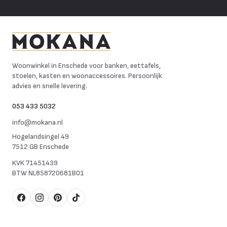
Mokana Meubelen
Woonwinkel in Enschede voor banken, eettafels,
stoelen, kasten en woonaccessoires. Persoonlijk
advies en snelle levering.
053 433 5032
info@mokana.nl
Hogelandsingel 49
7512 GB Enschede
KVK
71451439
BTW
NL858720681B01
Facebook
Instagram
Pinterest
TikTok