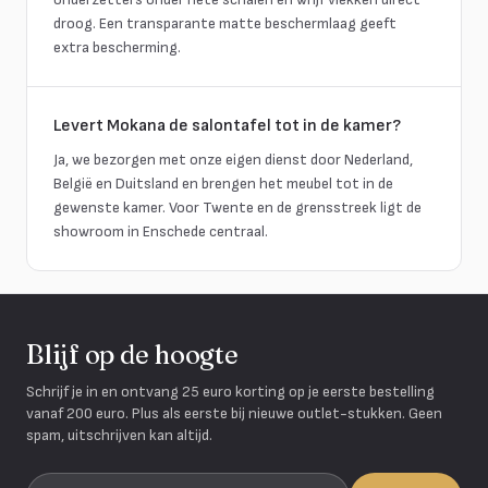
droog. Een transparante matte beschermlaag geeft
extra bescherming.
Levert Mokana de salontafel tot in de kamer?
Ja, we bezorgen met onze eigen dienst door Nederland,
België en Duitsland en brengen het meubel tot in de
gewenste kamer. Voor Twente en de grensstreek ligt de
showroom in Enschede centraal.
Blijf op de hoogte
Schrijf je in en ontvang 25 euro korting op je eerste bestelling
vanaf 200 euro. Plus als eerste bij nieuwe outlet-stukken. Geen
spam, uitschrijven kan altijd.
Je e-mailadres