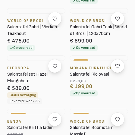
Op voorraad
WORLD OF BROSI
WORLD OF BROSI
Salontafel Gabri | Vierkant
Salontafel Gabri Teak | World
Teakhout
of Brosi | 120x70cm
€ 475,00
€ 699,00
Op voorraad
Op voorraad
-13%
ELEONORA
MOKANA FURNITURE
Salontafel set Hazel
Salontafel Rio ovaal
Mangohout
€ 229,00
€ 199,00
€ 589,00
Op voorraad
Gratis bezorging
Levertijd: week 38
-15%
-18%
BENOA
WORLD OF BROSI
Salontafel Britt 4 laden
Salontafel Boomstam
Massief
€ 399,00