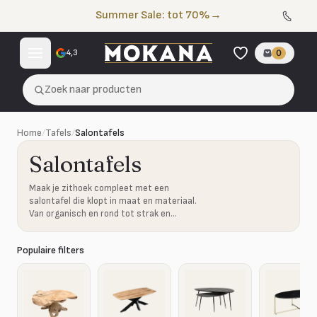
Naar de inhoud
Summer Sale: tot 70%
→
4,3
0
Zoek naar producten
Home
/
Tafels
/
Salontafels
Salontafels
Maak je zithoek compleet met een
salontafel die klopt in maat en materiaal.
Van organisch en rond tot strak en
robuust.
Populaire filters