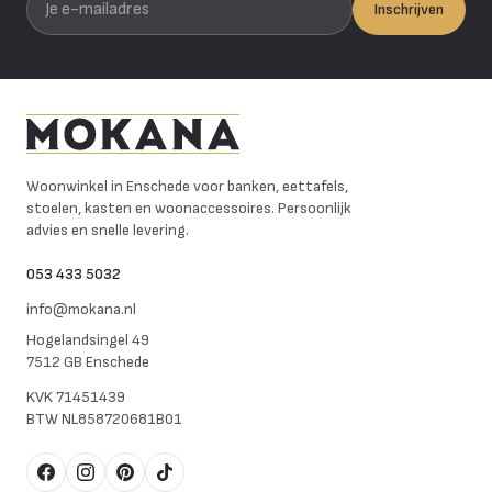
Inschrijven
Mokana Meubelen
Woonwinkel in Enschede voor banken, eettafels,
stoelen, kasten en woonaccessoires. Persoonlijk
advies en snelle levering.
053 433 5032
info@mokana.nl
Hogelandsingel 49
7512 GB Enschede
KVK
71451439
BTW
NL858720681B01
Facebook
Instagram
Pinterest
TikTok