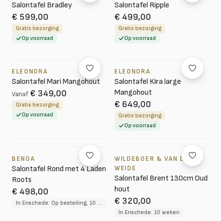
Salontafel Bradley
Salontafel Ripple
€ 599,00
€ 499,00
Gratis bezorging
Gratis bezorging
Op voorraad
Op voorraad
ELEONORA
ELEONORA
Salontafel Mari Mangohout
Salontafel Kira large
Mangohout
€ 349,00
Vanaf
€ 649,00
Gratis bezorging
Op voorraad
Gratis bezorging
Op voorraad
BENOA
WILDEBOER & VAN DER
Salontafel Rond met 4 Laden
WEIDE
Salontafel Brent 130cm Oud
Roots
hout
€ 498,00
€ 320,00
In Enschede: Op bestelling, 10 tot 12 weken levertijd
In Enschede: 10 weken