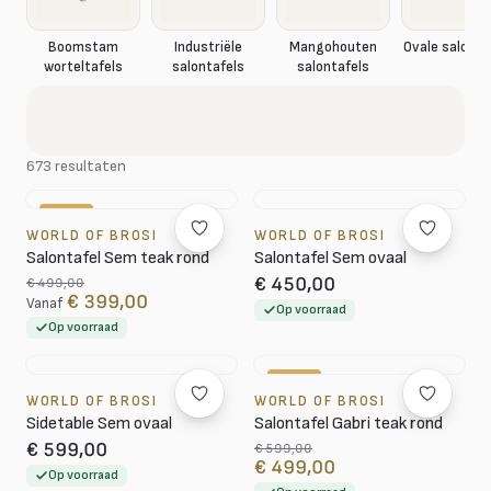
Boomstam
Industriële
Mangohouten
Ovale salonta
worteltafels
salontafels
salontafels
673 resultaten
-20%
WORLD OF BROSI
WORLD OF BROSI
Salontafel Sem teak rond
Salontafel Sem ovaal
€ 450,00
€ 499,00
€ 399,00
Vanaf
Op voorraad
Op voorraad
-17%
WORLD OF BROSI
WORLD OF BROSI
Sidetable Sem ovaal
Salontafel Gabri teak rond
€ 599,00
€ 599,00
€ 499,00
Op voorraad