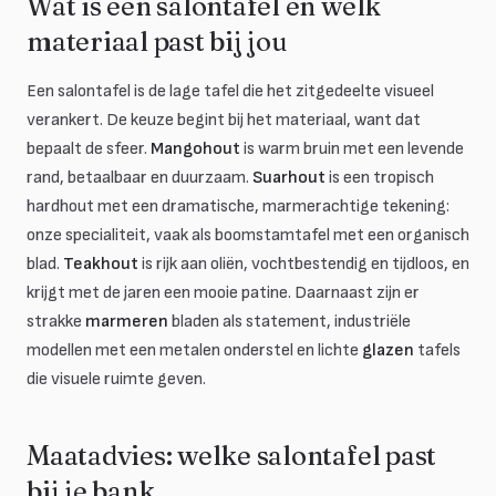
Wat is een salontafel en welk
materiaal past bij jou
Een salontafel is de lage tafel die het zitgedeelte visueel
verankert. De keuze begint bij het materiaal, want dat
bepaalt de sfeer.
Mangohout
is warm bruin met een levende
rand, betaalbaar en duurzaam.
Suarhout
is een tropisch
hardhout met een dramatische, marmerachtige tekening:
onze specialiteit, vaak als boomstamtafel met een organisch
blad.
Teakhout
is rijk aan oliën, vochtbestendig en tijdloos, en
krijgt met de jaren een mooie patine. Daarnaast zijn er
strakke
marmeren
bladen als statement, industriële
modellen met een metalen onderstel en lichte
glazen
tafels
die visuele ruimte geven.
Maatadvies: welke salontafel past
bij je bank