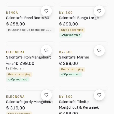
BENOA
BY-BOO
Salontafel Rond Roots 60
Salontafel Bunga Large
€ 258,00
€ 299,00
In Enschede: Op bestelling, 10 tot 12 weken levertijd
Gratis bezorging
Op voorraad
ELEONORA
BY-BOO
Salontafel Ron Mangohout
Salontafel Marmo
€ 299,00
€ 399,00
Vanaf
In 2 kleuren
Gratis bezorging
Gratis bezorging
Op voorraad
Op voorraad
ELEONORA
BY-BOO
Salontafel Jordy Mangohout
Salontafel TiledUp
Mangohout & Keramiek
€ 319,00
€ 499,00
Gratis bezorging