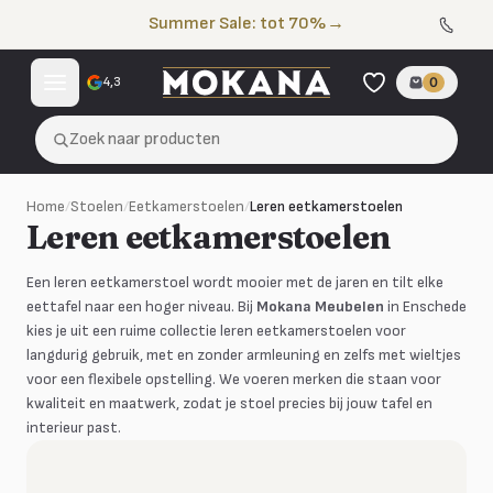
Naar de inhoud
Summer Sale: tot 70%
→
4,3
0
Zoek naar producten
Home
/
Stoelen
/
Eetkamerstoelen
/
Leren eetkamerstoelen
Leren eetkamerstoelen
Een leren eetkamerstoel wordt mooier met de jaren en tilt elke
eettafel naar een hoger niveau. Bij
Mokana Meubelen
in Enschede
kies je uit een ruime collectie leren eetkamerstoelen voor
langdurig gebruik, met en zonder armleuning en zelfs met wieltjes
voor een flexibele opstelling. We voeren merken die staan voor
kwaliteit en maatwerk, zodat je stoel precies bij jouw tafel en
interieur past.