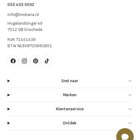
053 433 5032
info@mokana.nl
Hogelandsingel 49
7512 GB Enschede
KVK
71451439
BTW
NL858720681B01
Facebook
Instagram
Pinterest
TikTok
Snel naar
Merken
Klantenservice
Ontdek