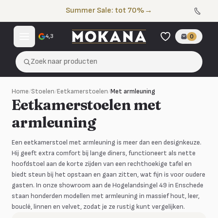
Naar de inhoud
Summer Sale: tot 70%
→
4,3
0
Zoek naar producten
Home
/
Stoelen
/
Eetkamerstoelen
/
Met armleuning
Eetkamerstoelen met
armleuning
Een eetkamerstoel met armleuning is meer dan een designkeuze.
Hij geeft extra comfort bij lange diners, functioneert als nette
hoofdstoel aan de korte zijden van een rechthoekige tafel en
biedt steun bij het opstaan en gaan zitten, wat fijn is voor oudere
gasten. In onze showroom aan de Hogelandsingel 49 in Enschede
staan honderden modellen met armleuning in massief hout, leer,
bouclé, linnen en velvet, zodat je ze rustig kunt vergelijken.