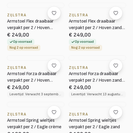
ZIJLSTRA
ZIJLSTRA
Armstoel Flex draaibaar
Armstoel Flex draaibaar
verpakt per 2 / Hoven
verpakt per 2 / Hoven zand-
champagne-bruin
bruin
€ 249,00
€ 249,00
Op voorraad
Op voorraad
Nog 2 op voorraad
Nog 2 op voorraad
ZIJLSTRA
ZIJLSTRA
Armstoel Forza draaibaar
Armstoel Forza draaibaar
verpakt per 2 / Hoven
verpakt per 2 / Hoven zand-
champagne-bruin
bruin
€ 249,00
€ 249,00
Levertijd: Verwacht 3 september 2026
Levertijd: Verwacht 13 augustus 2026
ZIJLSTRA
ZIJLSTRA
Armstoel Spring wieltjes
Armstoel Spring wieltjes
verpakt per 2 / Eagle crème
verpakt per 2 / Eagle zand