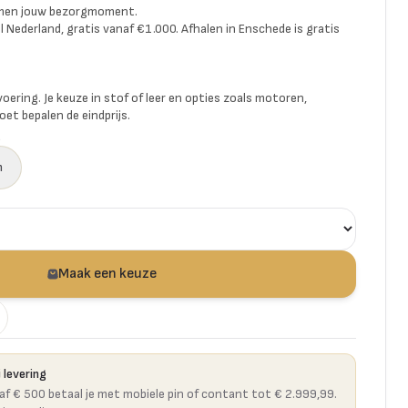
amen jouw bezorgmoment.
l Nederland, gratis vanaf €1.000. Afhalen in Enschede is gratis
voering. Je keuze in stof of leer en opties zoals motoren,
et bepalen de eindprijs.
a
n
Maak een keuze
 levering
naf € 500 betaal je met mobiele pin of contant tot € 2.999,99.