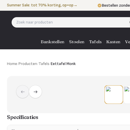
Naar de inhoud
Summer Sale: tot 70% korting, op=op
→
Bestellen zonde
Betalen in 3 ter
Eigen bezorgdie
Bankstellen
Stoelen
Tafels
Kasten
Ve
Home
/
Producten
/
Tafels
/
Eettafel Monk
Specificaties