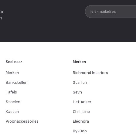
Je e-mailadres
200
en
Snel naar
Merken
Merken
Richmond Interiors
Bankstellen
Starfurn
Tafels
Sevn
Stoelen
Het Anker
Kasten
Chill-Line
Woonaccessoires
Eleonora
By-Boo