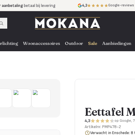
r aanbetaling
betaal bij levering
4,3
Google-reviews
mijnen
zonder rente
nst
door heel NL, BE en DE
rlichting
Woonaccessoires
Outdoor
Sale
Aanbiedingen
Eettafel 
4,3
op Google, 
Artikelnr.
PMP478-2
Verwacht in Enschede: 8