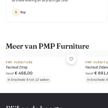
de snelle levering én de prachtige tafel.
”
B
Bsp
Meer van PMP Furniture
PMP FURNITURE
PMP FURNIT
Fauteuil Zitop
Fauteuil Zidan
€ 466,00
€ 891,
Vanaf
Vanaf
In Enschede: 8 tot 12 weken
In Enschede: 