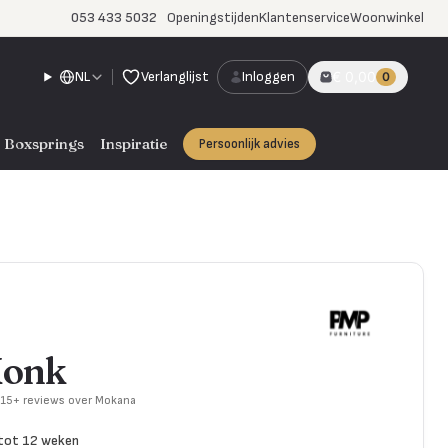
053 433 5032
Openingstijden
Klantenservice
Woonwinkel
NL
Verlanglijst
Inloggen
€ 0,00
0
Boxsprings
Inspiratie
Persoonlijk advies
Monk
715+ reviews over Mokana
 tot 12 weken