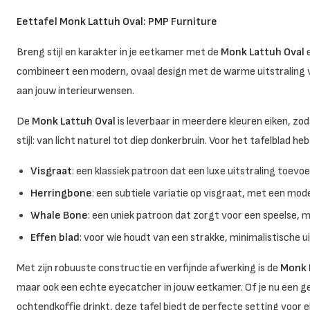
Eettafel Monk Lattuh Oval: PMP Furniture
Breng stijl en karakter in je eetkamer met de
Monk Lattuh Oval
e
combineert een modern, ovaal design met de warme uitstraling va
aan jouw interieurwensen.
De
Monk Lattuh Oval
is leverbaar in meerdere kleuren eiken, zoda
stijl: van licht naturel tot diep donkerbruin. Voor het tafelblad he
Visgraat
: een klassiek patroon dat een luxe uitstraling toevoe
Herringbone
: een subtiele variatie op visgraat, met een mod
Whale Bone
: een uniek patroon dat zorgt voor een speelse, m
Effen blad
: voor wie houdt van een strakke, minimalistische ui
Met zijn robuuste constructie en verfijnde afwerking is de
Monk 
maar ook een echte eyecatcher in jouw eetkamer. Of je nu een ge
ochtendkoffie drinkt, deze tafel biedt de perfecte setting voor 