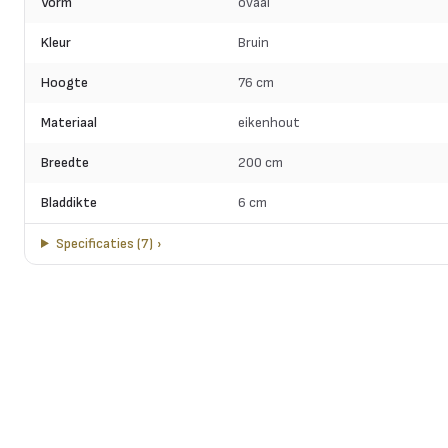
Vorm
ovaal
Kleur
Bruin
Hoogte
76 cm
Materiaal
eikenhout
Breedte
200 cm
Bladdikte
6 cm
Specificaties
(
7
)
›