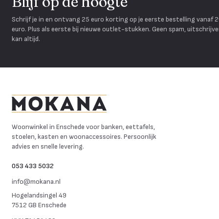
Blijf op de hoogte
Schrijf je in en ontvang 25 euro korting op je eerste bestelling vanaf 
euro. Plus als eerste bij nieuwe outlet-stukken. Geen spam, uitschrijv
kan altijd.
Mokana Meubelen
Woonwinkel in Enschede voor banken, eettafels,
stoelen, kasten en woonaccessoires. Persoonlijk
advies en snelle levering.
053 433 5032
info@mokana.nl
Hogelandsingel 49
7512 GB Enschede