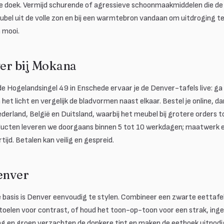
e doek. Vermijd schurende of agressieve schoonmaakmiddelen die de
bel uit de volle zon en bij een warmtebron vandaan om uitdroging te
 mooi.
r bij Mokana
e Hogelandsingel 49 in Enschede ervaar je de Denver-tafels live: ga z
 het licht en vergelijk de bladvormen naast elkaar. Bestel je online, 
derland, België en Duitsland, waarbij het meubel bij grotere orders 
ducten leveren we doorgaans binnen 5 tot 10 werkdagen; maatwerk 
ijd. Betalen kan veilig en gespreid.
Denver
 basis is Denver eenvoudig te stylen. Combineer een zwarte eettafel
oelen voor contrast, of houd het toon-op-toon voor een strak, ing
ng en groen verzachten de donkere tint en maken de eethoek uitnodige