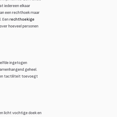
at iedereen elkaar
van een rechthoek maar
l. Een
rechthoekige
 over hoeveel personen
zelfde ingetogen
 samenhangend geheel.
n tactiliteit toevoegt
n licht vochtige doek en