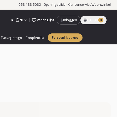
053 433 5032
Openingstijden
Klantenservice
Woonwinkel
NL
Verlanglijst
Inloggen
€ 0,00
0
Boxsprings
Inspiratie
Persoonlijk advies