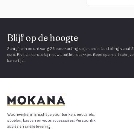
Blijf op de hoogte
Schrijf je in en ontvang 25 euro korting op je eerste bestelling vanaf 
euro. Plus als eerste bij nieuwe outlet-stukken. Geen spam, uitschrijv
kan altijd.
Mokana Meubelen
Woonwinkel in Enschede voor banken, eettafels,
stoelen, kasten en woonaccessoires. Persoonlijk
advies en snelle levering.