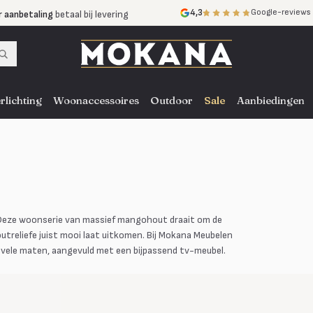
r aanbetaling
betaal bij levering
4,3
Google-reviews
mijnen
zonder rente
nst
door heel NL, BE en DE
rlichting
Woonaccessoires
Outdoor
Sale
Aanbiedingen
. Deze woonserie van massief mangohout draait om de
utreliefe juist mooi laat uitkomen. Bij Mokana Meubelen
n vele maten, aangevuld met een bijpassend tv-meubel.