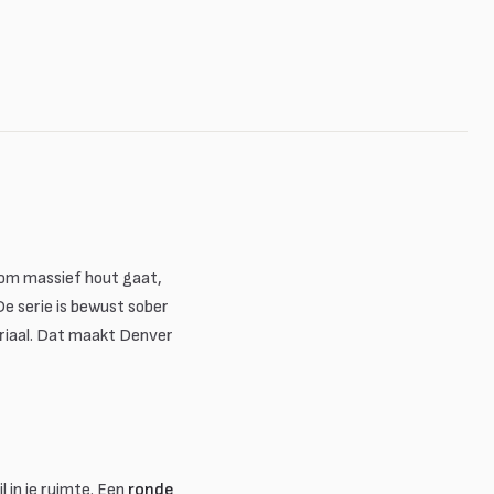
 om massief hout gaat,
De serie is bewust sober
eriaal. Dat maakt Denver
 in je ruimte. Een
ronde