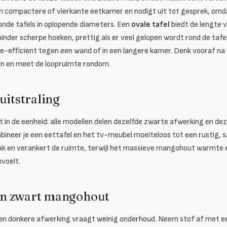
een compactere of vierkante eetkamer en nodigt uit tot gesprek, omd
onde tafels in oplopende diameters. Een
ovale tafel
biedt de lengte 
inder scherpe hoeken, prettig als er veel gelopen wordt rond de tafe
e-efficient tegen een wand of in een langere kamer. Denk vooraf na
sen en meet de loopruimte rondom.
uitstraling
 in de eenheid: alle modellen delen dezelfde zwarte afwerking en de
ineer je een eettafel en het tv-meubel moeiteloos tot een rustig,
ak en verankert de ruimte, terwijl het massieve mangohout warmte e
voelt.
n zwart mangohout
n donkere afwerking vraagt weinig onderhoud. Neem stof af met ee