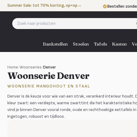
Naar de inhoud
Summer Sale: tot 70% korting, op=op
→
Bestellen zonde
Betalen in 3 ter
Eigen bezorgdie
Bankstellen
Stoelen
Tafels
Kasten
Ve
Home
/
Woonseries
/
Denver
Woonserie Denver
WOONSERIE MANGOHOUT EN STAAL
Denver is de keuze voor wie van een strak, verankerd interieur houdt
kleur zwart: een verdiepte, warme zwarttint die het karakteristieke ho
vind je binnen Denver vooral ronde, ovale en rechthoekige eettafels i
Ingetogen, robuust en tijdloos.