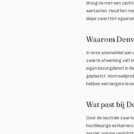
droog na met een zacht
aantasten. Houd het meu
diepe zwarttint egaal en
Waarom Denve
In onze woonwinkel aan d
zwarte afwerking valt in
eigen bezorgdienst in Ne
geplaatst. Voorraadpro
hebben een langere levert
Wat past bij 
Door de neutrale zwarte
houtkleurige eetkamerst
textiel, warme verlichti