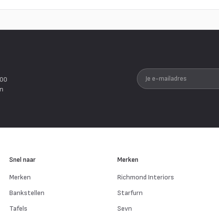
Je e-mailadres
200
en
Snel naar
Merken
Merken
Richmond Interiors
Bankstellen
Starfurn
Tafels
Sevn