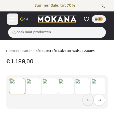
Naar de inhoud
Summer Sale: tot 70%
→
4,3
0
Zoek naar producten
Home
/
Producten
/
Tafels
/
Eettafel Salvator Walnut 230cm
€ 1.199,00