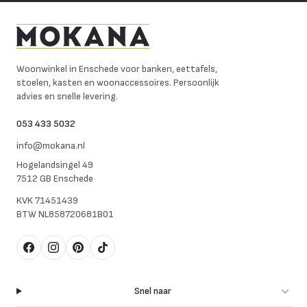
Mokana Meubelen
Woonwinkel in Enschede voor banken, eettafels,
stoelen, kasten en woonaccessoires. Persoonlijk
advies en snelle levering.
053 433 5032
info@mokana.nl
Hogelandsingel 49
7512 GB Enschede
KVK
71451439
BTW
NL858720681B01
Facebook
Instagram
Pinterest
TikTok
Snel naar