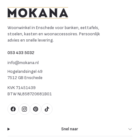
Mokana Meubelen
Woonwinkel in Enschede voor banken, eettafels,
stoelen, kasten en woonaccessoires. Persoonlijk
advies en snelle levering.
053 433 5032
info@mokana.nl
Hogelandsingel 49
7512 GB Enschede
KVK
71451439
BTW
NL858720681B01
Facebook
Instagram
Pinterest
TikTok
Snel naar