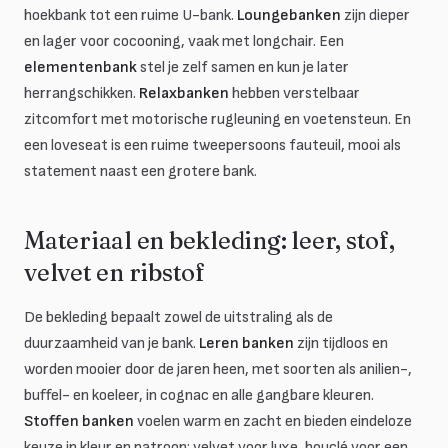
hoekbank tot een ruime U-bank.
Loungebanken
zijn dieper
en lager voor cocooning, vaak met longchair. Een
elementenbank
stel je zelf samen en kun je later
herrangschikken.
Relaxbanken
hebben verstelbaar
zitcomfort met motorische rugleuning en voetensteun. En
een loveseat is een ruime tweepersoons fauteuil, mooi als
statement naast een grotere bank.
Materiaal en bekleding: leer, stof,
velvet en ribstof
De bekleding bepaalt zowel de uitstraling als de
duurzaamheid van je bank.
Leren banken
zijn tijdloos en
worden mooier door de jaren heen, met soorten als anilien-,
buffel- en koeleer, in cognac en alle gangbare kleuren.
Stoffen banken
voelen warm en zacht en bieden eindeloze
keuze in kleur en patroon: velvet voor luxe, bouclé voor een