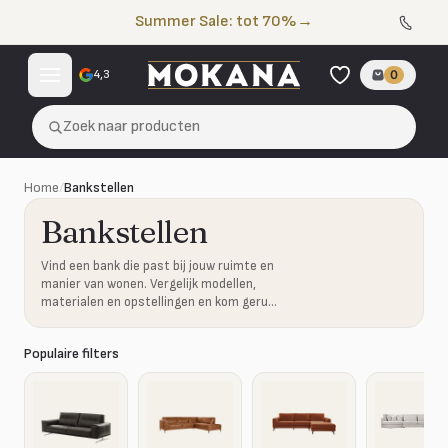
Naar de inhoud
Summer Sale: tot 70%
→
4,3
0
Zoek naar producten
Home
/
Bankstellen
Bankstellen
Vind een bank die past bij jouw ruimte en
manier van wonen. Vergelijk modellen,
materialen en opstellingen en kom gerust
proefzitten in onze showroom.
Populaire filters