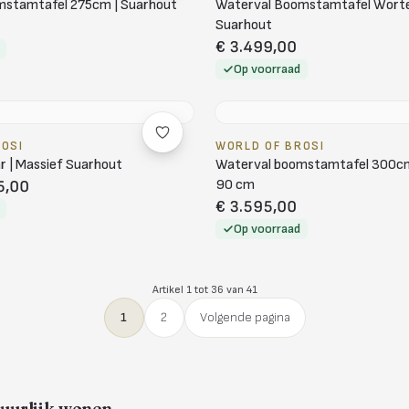
mstamtafel 275cm | Suarhout
Waterval Boomstamtafel Wort
Suarhout
€ 3.499,00
Op voorraad
ROSI
WORLD OF BROSI
r | Massief Suarhout
Waterval boomstamtafel 300cm
90 cm
5,00
€ 3.595,00
Op voorraad
Artikel 1 tot 36 van 41
1
2
Volgende pagina
uurlijk wonen