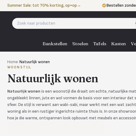
Naar de inhoud
Summer Sale: tot 70% korting, op=op
→
Bestellen zonde
Betalen in 3 ter
Eigen bezorgdie
Bankstellen
Stoelen
Tafels
Kasten
Ve
Home
/
Natuurlijk wonen
WOONSTIJL
Natuurlijk wonen
Natuurlijk wonen
is een woonstijl die draait om echte, natuurlijke mat
ongebleekt linnen, jute en wol vormen de basis voor een interieur dat 
sfeer. De stijl is verwant aan wabi-sabi, maar werkt met een wat zacht
woning als in een rustiger ingerichte ruimte thuis is. In onze showro
hoe je die warme, ontspannen look opbouwt met meubels en accessoir