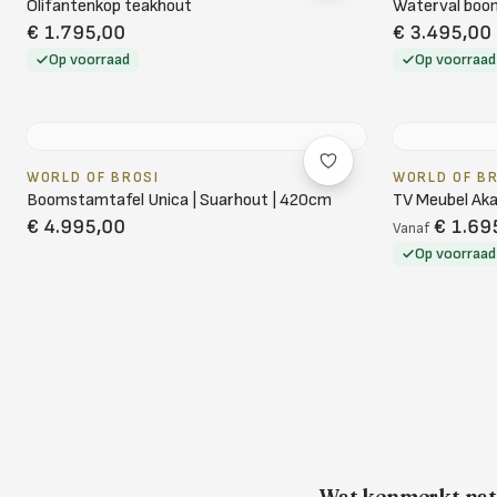
Olifantenkop teakhout
Waterval boo
€ 1.795,00
€ 3.495,00
Op voorraad
Op voorraad
WORLD OF BROSI
WORLD OF B
Boomstamtafel Unica | Suarhout | 420cm
TV Meubel Aka
€ 4.995,00
€ 1.69
Vanaf
Op voorraad
Wat kenmerkt nat