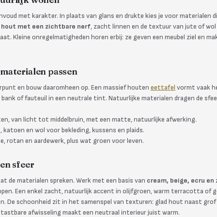
envoud met karakter. In plaats van glans en drukte kies je voor materialen di
 hout met een zichtbare nerf
, zacht linnen en de textuur van jute of wol 
laat. Kleine onregelmatigheden horen erbij: ze geven een meubel ziel en make
materialen passen
erpunt en bouw daaromheen op. Een massief houten
eettafel
vormt vaak he
ank of fauteuil in een neutrale tint. Natuurlijke materialen dragen de sfe
, van licht tot middelbruin, met een matte, natuurlijke afwerking.
 katoen en wol voor bekleding, kussens en plaids.
e, rotan en aardewerk, plus wat groen voor leven.
en sfeer
laat de materialen spreken. Werk met een basis van
cream, beige, ecru en
lopen. Een enkel zacht, natuurlijk accent in olijfgroen, warm terracotta of 
n. De schoonheid zit in het samenspel van texturen: glad hout naast grof
tastbare afwisseling maakt een neutraal interieur juist warm.