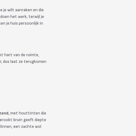
e je wilt aanraken en die
doen het werk, terwijl je
n je huis persoonlijk in
t hart van de ruimte,
er, dus laat ze terugkomen
 zand
, met houttinten die
gerookt bruin geeft diepte
 linnen, een zachte wol