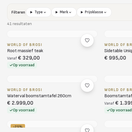
Filteren
Type
Merk
Prijsklasse
41 resultaten
WORLD OF BROSI
WORLD OF B
Root massief teak
Sidetable Uni
€ 329,00
€ 995,00
Vanaf
Op voorraad
WORLD OF BROSI
WORLD OF B
Waterval boomstamtafel 260cm
Boomstamtafe
€ 2.999,00
€ 1.39
Vanaf
Op voorraad
Op voorraad
-25%