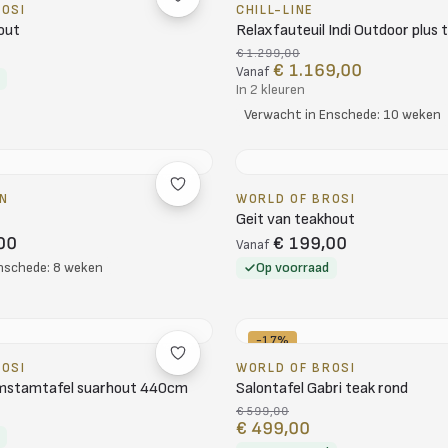
ROSI
CHILL-LINE
out
Relaxfauteuil Indi Outdoor plus t
€ 1.299,00
€ 1.169,00
Vanaf
In 2 kleuren
Verwacht in Enschede: 10 weken
N
WORLD OF BROSI
Geit van teakhout
00
€ 199,00
Vanaf
nschede: 8 weken
Op voorraad
-17%
ROSI
WORLD OF BROSI
mstamtafel suarhout 440cm
Salontafel Gabri teak rond
€ 599,00
€ 499,00