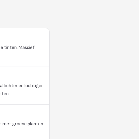
se tinten. Massief
l lichter en luchtiger
nten.
an met groene planten