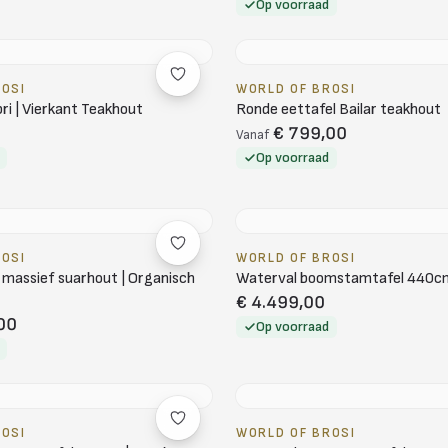
Op voorraad
ROSI
WORLD OF BROSI
ri | Vierkant Teakhout
Ronde eettafel Bailar teakhout
€ 799,00
Vanaf
Op voorraad
ROSI
WORLD OF BROSI
t massief suarhout | Organisch
Waterval boomstamtafel 440c
€ 4.499,00
00
Op voorraad
ROSI
WORLD OF BROSI