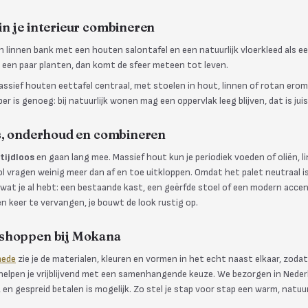
in je interieur combineren
linnen bank met een houten salontafel en een natuurlijk vloerkleed als ee
 een paar planten, dan komt de sfeer meteen tot leven.
ssief houten eettafel centraal, met stoelen in hout, linnen of rotan ero
er is genoeg: bij natuurlijk wonen mag een oppervlak leeg blijven, dat is jui
os, onderhoud en combineren
tijdloos
en gaan lang mee. Massief hout kun je periodiek voeden of oliën, 
ol vragen weinig meer dan af en toe uitkloppen. Omdat het palet neutraal is, 
at je al hebt: een bestaande kast, een geërfde stoel of een modern accent
één keer te vervangen, je bouwt de look rustig op.
 shoppen bij Mokana
hede
zie je de materialen, kleuren en vormen in het echt naast elkaar, zodat
s helpen je vrijblijvend met een samenhangende keuze. We bezorgen in Neder
en gespreid betalen is mogelijk. Zo stel je stap voor stap een warm, natuur