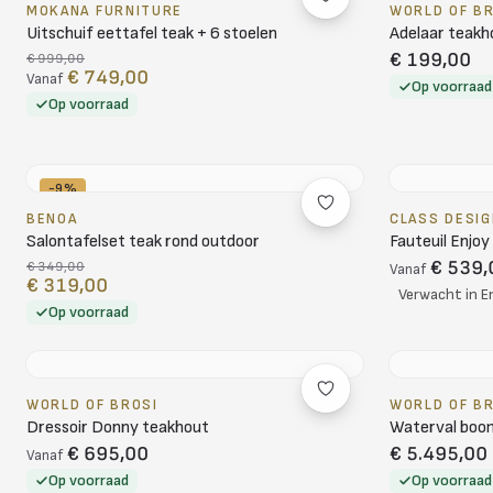
MOKANA FURNITURE
WORLD OF B
Uitschuif eettafel teak + 6 stoelen
Adelaar teakh
€ 199,00
€ 999,00
€ 749,00
Vanaf
Op voorraad
Op voorraad
-9%
BENOA
CLASS DESIG
Salontafelset teak rond outdoor
Fauteuil Enjoy
€ 539,
€ 349,00
Vanaf
€ 319,00
Verwacht in E
Op voorraad
WORLD OF BROSI
WORLD OF B
Dressoir Donny teakhout
Waterval boo
€ 695,00
€ 5.495,00
Vanaf
Op voorraad
Op voorraad