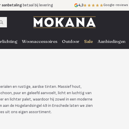
r aanbetaling
betaal bij levering
4,3
Google-reviews
mijnen
zonder rente
nst
door heel NL, BE en DE
rlichting
Woonaccessoires
Outdoor
Sale
Aanbiedingen
erialen en rustige, aardse tinten. Massief hout,
schoon, puur en geleefd aanvoelt, licht en luchtig van
er en lichter palet, waardoor hij zowel in een moderne
om aan de Hogelandsingel 49 in Enschede laten we zien
es uit ons eigen assortiment.