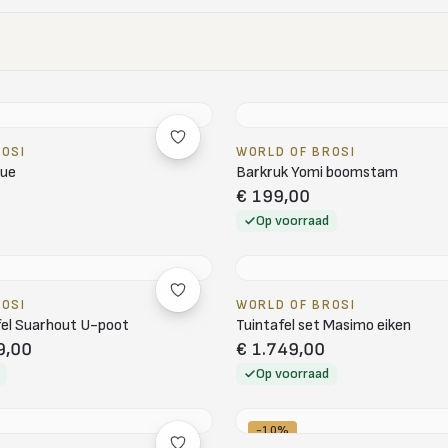
ROSI
WORLD OF BROSI
que
Barkruk Yomi boomstam
€ 199,00
Op voorraad
ROSI
WORLD OF BROSI
l Suarhout U-poot
Tuintafel set Masimo eiken
9,00
€ 1.749,00
Op voorraad
-10%