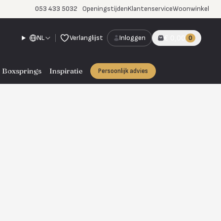
053 433 5032
Openingstijden
Klantenservice
Woonwinkel
NL
Verlanglijst
Inloggen
€ 0,00
0
Boxsprings
Inspiratie
Persoonlijk advies