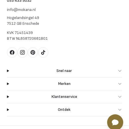
053 433 5032
info@mokana.nl
Hogelandsingel 49
7512 GB Enschede
KVK
71451439
BTW
NL858720681B01
Facebook
Instagram
Pinterest
TikTok
Snel naar
Merken
Klantenservice
Ontdek