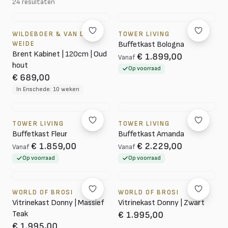
24 resultaten
WILDEBOER & VAN DER
TOWER LIVING
WEIDE
Buffetkast Bologna
Brent Kabinet | 120cm | Oud
€ 1.899,00
Vanaf
hout
Op voorraad
€ 689,00
In Enschede: 10 weken
TOWER LIVING
TOWER LIVING
Buffetkast Fleur
Buffetkast Amanda
€ 1.859,00
€ 2.229,00
Vanaf
Vanaf
Op voorraad
Op voorraad
WORLD OF BROSI
WORLD OF BROSI
Vitrinekast Donny | Massief
Vitrinekast Donny | Zwart
Teak
€ 1.995,00
€ 1.995,00