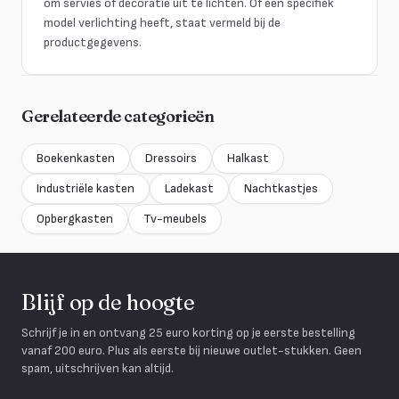
om servies of decoratie uit te lichten. Of een specifiek
model verlichting heeft, staat vermeld bij de
productgegevens.
Gerelateerde categorieën
Boekenkasten
Dressoirs
Halkast
Industriële kasten
Ladekast
Nachtkastjes
Opbergkasten
Tv-meubels
Blijf op de hoogte
Schrijf je in en ontvang 25 euro korting op je eerste bestelling
vanaf 200 euro. Plus als eerste bij nieuwe outlet-stukken. Geen
spam, uitschrijven kan altijd.