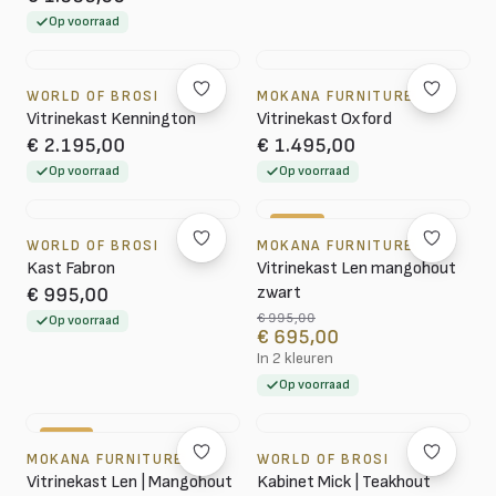
Op voorraad
WORLD OF BROSI
MOKANA FURNITURE
Vitrinekast Kennington
Vitrinekast Oxford
€ 2.195,00
€ 1.495,00
Op voorraad
Op voorraad
-30%
WORLD OF BROSI
MOKANA FURNITURE
Kast Fabron
Vitrinekast Len mangohout
zwart
€ 995,00
€ 995,00
Op voorraad
€ 695,00
In 2 kleuren
Op voorraad
-40%
MOKANA FURNITURE
WORLD OF BROSI
Vitrinekast Len | Mangohout
Kabinet Mick | Teakhout