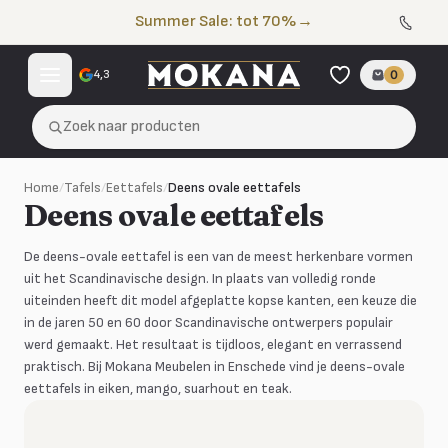
Naar de inhoud
Summer Sale: tot 70%
→
4,3
0
Zoek naar producten
Home
/
Tafels
/
Eettafels
/
Deens ovale eettafels
Deens ovale eettafels
De deens-ovale eettafel is een van de meest herkenbare vormen
uit het Scandinavische design. In plaats van volledig ronde
uiteinden heeft dit model afgeplatte kopse kanten, een keuze die
in de jaren 50 en 60 door Scandinavische ontwerpers populair
werd gemaakt. Het resultaat is tijdloos, elegant en verrassend
praktisch. Bij Mokana Meubelen in Enschede vind je deens-ovale
eettafels in eiken, mango, suarhout en teak.