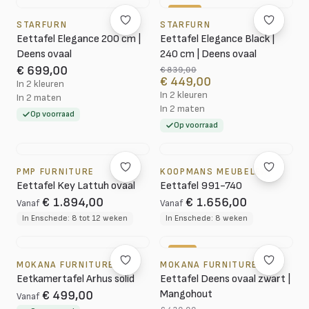
-46%
STARFURN
STARFURN
Eettafel Elegance 200 cm |
Eettafel Elegance Black |
Deens ovaal
240 cm | Deens ovaal
€ 699,00
€ 839,00
€ 449,00
In 2 kleuren
In 2 kleuren
In 2 maten
In 2 maten
Op voorraad
Op voorraad
PMP FURNITURE
KOOPMANS MEUBELEN
Eettafel Key Lattuh ovaal
Eettafel 991-740
€ 1.894,00
€ 1.656,00
Vanaf
Vanaf
In Enschede: 8 tot 12 weken
In Enschede: 8 weken
-7%
MOKANA FURNITURE
MOKANA FURNITURE
Eetkamertafel Arhus solid
Eettafel Deens ovaal zwart |
Mangohout
€ 499,00
Vanaf