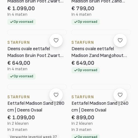
Madison Bruin Poot Zwart
Madison Bruin Poot Zand
Mangohout 280 cm
Mangohout 200 cm
€ 1.099,00
€ 799,00
In 4 maten
In 4 maten
Op voorraad
Op voorraad
STARFURN
STARFURN
Deens ovale eettafel
Deens ovale eettafel
Madison Bruin Poot Zwart
Madison Zand Mangohout
Mangohout 160 cm
160 cm
€ 649,00
€ 649,00
In 4 maten
Op voorraad
Op voorraad
STARFURN
STARFURN
Eettafel Madison Sand | 280
Eettafel Madison Sand | 240
cm | Deens Ovaal
cm | Deens Ovaal
€ 1.099,00
€ 899,00
In 2 kleuren
In 2 kleuren
In 3 maten
In 3 maten
Verwachte levertijd week 37
Op voorraad