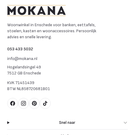
Mokana Meubelen
Woonwinkel in Enschede voor banken, eettafels,
stoelen, kasten en woonaccessoires. Persoonlijk
advies en snelle levering.
053 433 5032
info@mokana.nl
Hogelandsingel 49
7512 GB Enschede
KVK
71451439
BTW
NL858720681B01
Facebook
Instagram
Pinterest
TikTok
Snel naar