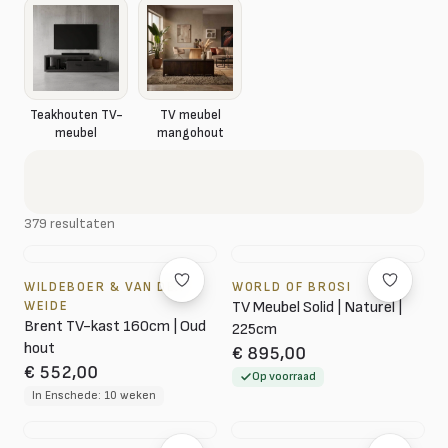
Teakhouten TV-
TV meubel
meubel
mangohout
379 resultaten
WILDEBOER & VAN DER
WORLD OF BROSI
WEIDE
TV Meubel Solid | Naturel |
Brent TV-kast 160cm | Oud
225cm
hout
€ 895,00
€ 552,00
Op voorraad
In Enschede: 10 weken