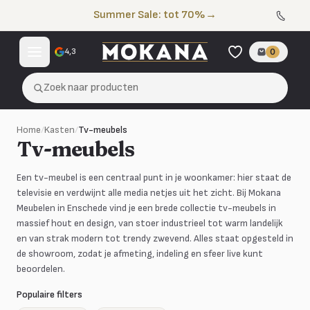
Naar de inhoud
Summer Sale: tot 70%
→
4,3
0
Zoek naar producten
Home
/
Kasten
/
Tv-meubels
Tv-meubels
Een tv-meubel is een centraal punt in je woonkamer: hier staat de
televisie en verdwijnt alle media netjes uit het zicht. Bij Mokana
Meubelen in Enschede vind je een brede collectie tv-meubels in
massief hout en design, van stoer industrieel tot warm landelijk
en van strak modern tot trendy zwevend. Alles staat opgesteld in
de showroom, zodat je afmeting, indeling en sfeer live kunt
beoordelen.
Populaire filters