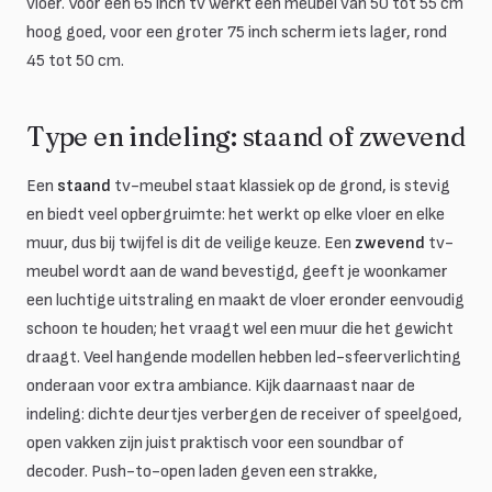
vloer. Voor een 65 inch tv werkt een meubel van 50 tot 55 cm
hoog goed, voor een groter 75 inch scherm iets lager, rond
45 tot 50 cm.
Type en indeling: staand of zwevend
Een
staand
tv-meubel staat klassiek op de grond, is stevig
en biedt veel opbergruimte: het werkt op elke vloer en elke
muur, dus bij twijfel is dit de veilige keuze. Een
zwevend
tv-
meubel wordt aan de wand bevestigd, geeft je woonkamer
een luchtige uitstraling en maakt de vloer eronder eenvoudig
schoon te houden; het vraagt wel een muur die het gewicht
draagt. Veel hangende modellen hebben led-sfeerverlichting
onderaan voor extra ambiance. Kijk daarnaast naar de
indeling: dichte deurtjes verbergen de receiver of speelgoed,
open vakken zijn juist praktisch voor een soundbar of
decoder. Push-to-open laden geven een strakke,