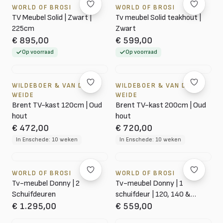
WORLD OF BROSI
WORLD OF BROSI
TV Meubel Solid | Zwart |
Tv meubel Solid teakhout |
225cm
Zwart
€ 895,00
€ 599,00
Op voorraad
Op voorraad
WILDEBOER & VAN DER
WILDEBOER & VAN DER
WEIDE
WEIDE
Brent TV-kast 120cm | Oud
Brent TV-kast 200cm | Oud
hout
hout
€ 472,00
€ 720,00
In Enschede: 10 weken
In Enschede: 10 weken
WORLD OF BROSI
WORLD OF BROSI
Tv-meubel Donny | 2
Tv-meubel Donny | 1
Schuifdeuren
schuifdeur | 120, 140 &
160cm
€ 1.295,00
€ 559,00