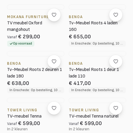
MOKANA FURNITURE
BENOA
TV meubel Oxford
Tv-Meubel Roots 4 laden
mangohout
160
€ 299,00
€ 655,00
Vanaf
Op voorraad
In Enschede: Op bestelling, 10 tot 12 weken levertijd
BENOA
BENOA
Tv-Meubel Roots 2 deuren 1
Tv-Meubel Roots 1 deur 1
lade 180
lade 110
€ 638,00
€ 417,00
In Enschede: Op bestelling, 10 tot 12 weken levertijd
In Enschede: Op bestelling, 10 tot 12 weken levertijd
TOWER LIVING
TOWER LIVING
TV-meubel Tenna
TV-meubel Tenna naturel
€ 599,00
€ 599,00
Vanaf
Vanaf
In 2 kleuren
In 2 kleuren