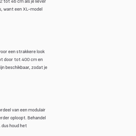
 tot 46 cm als je liever
uis, want een XL-model
oor een strakkere look
opt door tot 400 cm en
jn beschikbaar, zodat je
ordeel van een modulair
erder oploopt. Behandel
, dus houd het