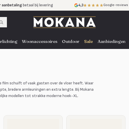
r aanbetaling
betaal bij levering
4,3
Google-reviews
mijnen
zonder rente
nst
door heel NL, BE en DE
rlichting
Woonaccessoires
Outdoor
Sale
Aanbiedingen
e film schuift of vaak gasten over de vloer heeft. Waar
pte, bredere armleuningen en extra lengte. Bij Mokana
delijke modellen tot strakke moderne hoek-XL.