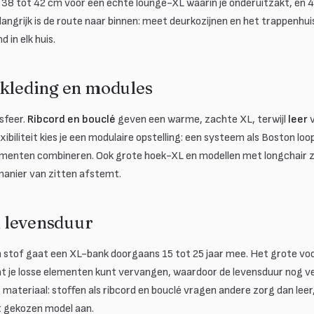
 38 tot 42 cm voor een echte lounge-XL waarin je onderuitzakt, en 42
langrijk is de route naar binnen: meet deurkozijnen en het trappenh
 in elk huis.
ekleding en modules
sfeer.
Ribcord en bouclé
geven een warme, zachte XL, terwijl
leer
v
xibiliteit kies je een modulaire opstelling: een systeem als Boston lo
lementen combineren. Ook grote hoek-XL en modellen met longchair zi
manier van zitten afstemt.
 levensduur
n stof gaat een XL-bank doorgaans 15 tot 25 jaar mee. Het grote vo
at je losse elementen kunt vervangen, waardoor de levensduur nog v
 materiaal: stoffen als ribcord en bouclé vragen andere zorg dan leer
t gekozen model aan.