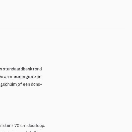
en standaardbank rond
 De
armleuningen zijn
aagschuim of een dons-
nstens 70 cm doorloop.