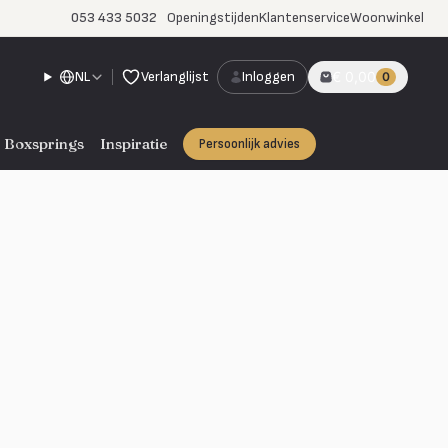
053 433 5032
Openingstijden
Klantenservice
Woonwinkel
NL
Verlanglijst
Inloggen
€ 0,00
0
Boxsprings
Inspiratie
Persoonlijk advies