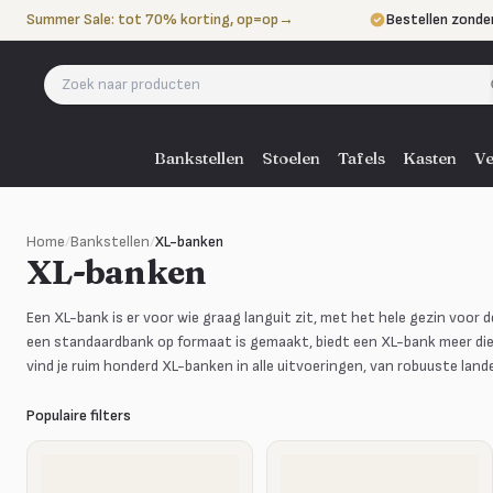
Naar de inhoud
Summer Sale: tot 70% korting, op=op
→
Bestellen zonde
Betalen in 3 ter
Eigen bezorgdie
Bankstellen
Stoelen
Tafels
Kasten
Ve
Home
/
Bankstellen
/
XL-banken
XL-banken
Een XL-bank is er voor wie graag languit zit, met het hele gezin voor d
een standaardbank op formaat is gemaakt, biedt een XL-bank meer die
vind je ruim honderd XL-banken in alle uitvoeringen, van robuuste lan
Populaire filters