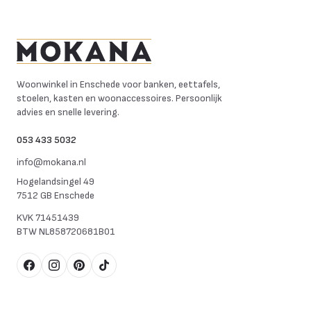
Mokana Meubelen
Woonwinkel in Enschede voor banken, eettafels,
stoelen, kasten en woonaccessoires. Persoonlijk
advies en snelle levering.
053 433 5032
info@mokana.nl
Hogelandsingel 49
7512 GB Enschede
KVK
71451439
BTW
NL858720681B01
Facebook
Instagram
Pinterest
TikTok