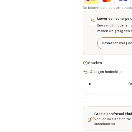
De beschikbare betaalmethoden 
Liever een scherpe 
%
Bewaar dit model en v
maken we graag een se
Bewaar en vraag ee
8 weken
14 dagen bedenktijd
B
Gratis stofstaal thu
Voel de kwaliteit en zie
kosteloos op.