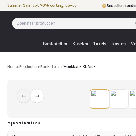
Naar de inhoud
Summer Sale: tot 70% korting, op=op
→
Bestellen zonde
Betalen in 3 ter
Eigen bezorgdie
Bankstellen
Stoelen
Tafels
Kasten
Ve
Home
/
Producten
/
Bankstellen
/
Hoekbank XL Niek
Specificaties