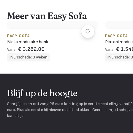
Meer van Easy Sofa
EASY SOFA
EASY SOFA
Niella modulaire bank
Platani modul
€ 3.282,00
€ 1.54
Vanaf
Vanaf
In Enschede: 8 weken
In Enschede: 
Blijf op de hoogte
Schrijf je in en ontvang 25 euro korting op je eerste bestelling vanaf 
euro. Plus als eerste bij nieuwe outlet-stukken. Geen spam, uitschrijv
kan altijd.