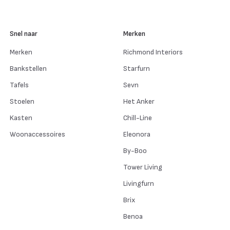
Snel naar
Merken
Merken
Richmond Interiors
Bankstellen
Starfurn
Tafels
Sevn
Stoelen
Het Anker
Kasten
Chill-Line
Woonaccessoires
Eleonora
By-Boo
Tower Living
Livingfurn
Brix
Benoa