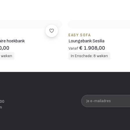
EASY SOFA
aire hoekbank
Loungebank Sesilia
0,00
€ 1.908,00
Vanaf
8 weken
In Enschede: 8 weken
Je e-mailadres
200
en