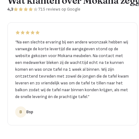
Wat klanten over Mokana zeg
4,3
715
reviews
op Google
“
Na een slechte ervaring bij een andere woonzaak hebben wij
vanwege de korte levertijd die aangegeven stond op de
website gekozen voor Mokana meubelen. Na contact met
een medewerker bleken zij de wachttijd echt na te kunnen
komen en was onze tafel na 1 week al binnen. Wij zijn
ontzettend tevreden met zowel de jongen die de tafel kwam
leveren en zo vriendelijk was om de tafel te tillen naar het
balkon zodat wij de tafel naar binnen konden krijgen, als met
de snelle levering én de prachtige tafel.
”
B
Bsp