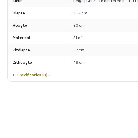
Kleur
Beige | Goud | Te bestellen in 100+
Diepte
112 cm
Hoogte
90 cm
Materiaal
Stof
Zitdiepte
57 cm
Zithoogte
46 cm
Specificaties
(
8
)
›