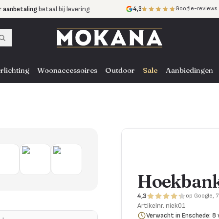
r aanbetaling
betaal bij levering
4,3
Google-reviews
mijnen
zonder rente
nst
door heel NL, BE en DE
rlichting
Woonaccessoires
Outdoor
Sale
Aanbiedingen
Hoekbank
4,3
op Google, 
Artikelnr.
niek01
Verwacht in Enschede: 8