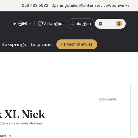
053 433 5032
Openingstijden
Klantenservice
Woonwinkel
NL
Verlanglijst
Inloggen
€ 0,00
0
Boxsprings
Inspiratie
Persoonlijk advies
 XL Niek
715+ reviews over Mokana
 weken