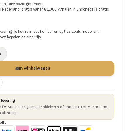
amen jouw bezorgmoment.
l Nederland, gratis vanaf €1.000. Afhalen in Enschede is gratis
voering. Je keuze in stof of leer en opties zoals motoren,
et bepalen de eindprijs.
a
n
In winkelwagen
 levering
naf € 500 betaal je met mobiele pin of contant tot € 2.999,99.
niet nodig.
ollie