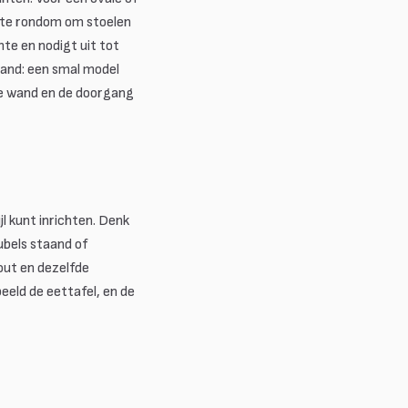
imte rondom om stoelen
te en nodigt uit tot
wand: een smal model
re wand en de doorgang
l kunt inrichten. Denk
ubels staand of
out en dezelfde
eeld de eettafel, en de