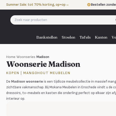
Naar de inhoud
Summer Sale: tot 70% korting, op=op
→
Bestellen zonde
Betalen in 3 ter
Eigen bezorgdie
Bankstellen
Stoelen
Tafels
Kasten
Ve
Home
/
Woonseries
/
Madison
Woonserie Madison
KOPEN | MANGOHOUT MEUBELEN
De
Madison woonserie
is een tijdloze meubelcollectie in massief ma
zichtbare vakmanschap. Bij Mokana Meubelen in Enschede vindt u de co
dressoirs, tv-meubels en kasten die onderling perfect op elkaar zij
interieur op.