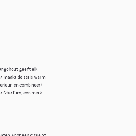
angohout geeft elk
Dat maakt de serie warm
nterieur, en combineert
or Starfurn, een merk
nten. Voor een ovale of