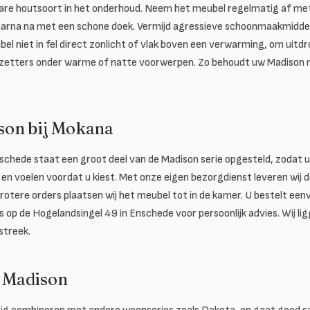
re houtsoort in het onderhoud. Neem het meubel regelmatig af met 
aarna na met een schone doek. Vermijd agressieve schoonmaakmidde
el niet in fel direct zonlicht of vlak boven een verwarming, om uitdr
zetters onder warme of natte voorwerpen. Zo behoudt uw Madison m
on bij Mokana
nschede staat een groot deel van de Madison serie opgesteld, zodat
 en voelen voordat u kiest. Met onze eigen bezorgdienst leveren wij 
 grotere orders plaatsen wij het meubel tot in de kamer. U bestelt ee
s op de Hogelandsingel 49 in Enschede voor persoonlijk advies. Wij li
streek.
j Madison