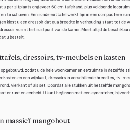
nt u per zitplaats ongeveer 60 cm tafelrand, plus voldoende loopru
n te schuiven. Een ronde eettafel werkt fijn in een compactere ruim
en kiest u een dressoir dat qua breedte in verhouding staat tot de 
dressoir vormt het rustpunt van de kamer. Meet altijd de beschikba
at u bestelt.
ttafels, dressoirs, tv-meubels en kasten
 opgebouwd, zodat u de hele woonkamer en eetruimte in dezelfde stij
nkasten en een wijnkast, dressoirs in verschillende breedtes, tv-me
rond, vierkant of als set. Doordat alle stukken uit hetzelfde mangoh
at er rust en eenheid. U kunt beginnen met een eyecatcher, bijvoorb
n massief mangohout