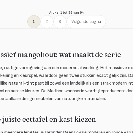
Artikel 1 tot 36 van 94
1
2
3
Volgende pagina
ssief mangohout: wat maakt de serie
eke, rustige vormgeving aan een moderne afwerking. Het massieve m
kening en kleurspel, waardoor geen twee stukken exact gelijk zijn. 
lijke
Natural-tint
past bij zowel een landelijk als een strak modern i
wol en aardse kleuren. De Madison woonserie wordt geproduceerd do
n betaalbare designmeubelen van natuurlijke materialen.
 juiste eettafel en kast kiezen
 in meerdere lengtes, waaronder Deens ovale modellen en ronde varia