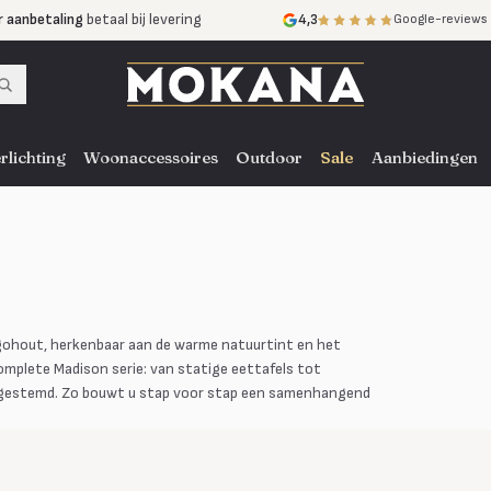
r aanbetaling
betaal bij levering
4,3
Google-reviews
mijnen
zonder rente
nst
door heel NL, BE en DE
rlichting
Woonaccessoires
Outdoor
Sale
Aanbiedingen
ngohout, herkenbaar aan de warme natuurtint en het
mplete Madison serie: van statige eettafels tot
n afgestemd. Zo bouwt u stap voor stap een samenhangend