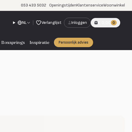
053 433 5032
Openingstijden
Klantenservice
Woonwinkel
NL
Verlanglijst
Inloggen
€ 0,00
0
Boxsprings
Inspiratie
Persoonlijk advies