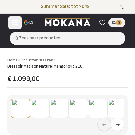
Naar de inhoud
Summer Sale: tot 70%
→
4,3
0
Zoek naar producten
Home
/
Producten
/
Kasten
/
Dressoir Madison Naturel Mangohout 210 cm
€ 1.099,00