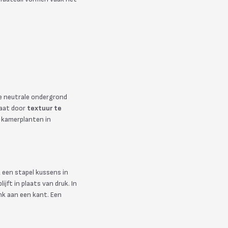
Die neutrale ondergrond
taat door
textuur te
 kamerplanten in
 een stapel kussens in
ijft in plaats van druk. In
nk aan een kant. Een