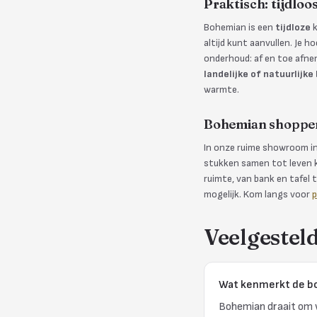
Praktisch: tijdlo
Bohemian is een
tijdloze
k
altijd kunt aanvullen. Je h
onderhoud: af en toe afne
landelijke of natuurlijke
warmte.
Bohemian shoppe
In onze ruime showroom in 
stukken samen tot leven k
ruimte, van bank en tafel
mogelijk. Kom langs voor
p
Veelgestel
Wat kenmerkt de b
Bohemian draait om w