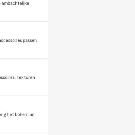
n ambachtelijke
 accessoires passen
essoires. Texturen
breng het bohemian