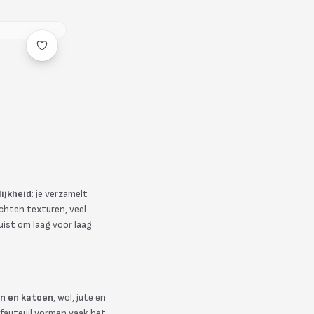
lijkheid
: je verzamelt
ochten texturen, veel
uist om laag voor laag
en en katoen
, wol, jute en
fauteuil vormen vaak het