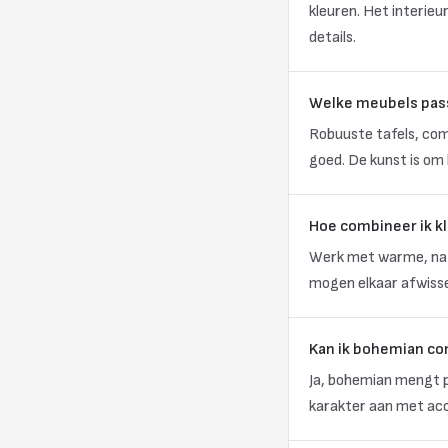
kleuren. Het interie
details.
Welke meubels pass
Robuuste tafels, com
goed. De kunst is om 
Hoe combineer ik k
Werk met warme, natu
mogen elkaar afwisse
Kan ik bohemian co
Ja, bohemian mengt pr
karakter aan met acce