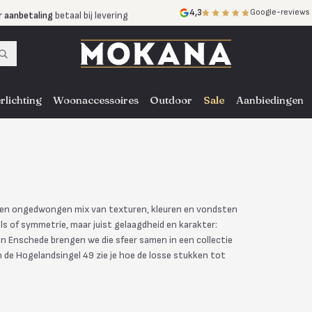
r aanbetaling
betaal bij levering
4,3
Google-reviews
mijnen
zonder rente
nst
door heel NL, BE en DE
rlichting
Woonaccessoires
Outdoor
Sale
Aanbiedingen
 een ongedwongen mix van texturen, kleuren en vondsten
ls of symmetrie, maar juist gelaagdheid en karakter:
in Enschede brengen we die sfeer samen in een collectie
 de Hogelandsingel 49 zie je hoe de losse stukken tot