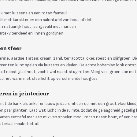
ank met kussens en een rotan fauteuil
el met karakter en een salontafel van hout of riet
an natuurlijk hout, aangevuld met manden
n jute-vloerkleed en linnen gordijnen
en sfeer
rme, aardse tinten
: cream, zand, terracotta, oker, roest en olijfgroen. 
accenten kunt spelen via kussens en kleden. De echte bohemian look onts
tof naast glad hout, zacht wol naast stug rotan. Voeg veel groen toe met
d het warm met sfeerlicht op verschillende hoogtes.
en in je interieur
 met de bank als anker en bouw je daaromheen op met een groot vloerkleed,
n paar planten. Laat wat lucht in de ruimte, zodat de gelaagdheid gezellig bl
uten eettafel met een mix van stoelen mooi: rotan naast hout, of een ba
teriaal maakt het af.