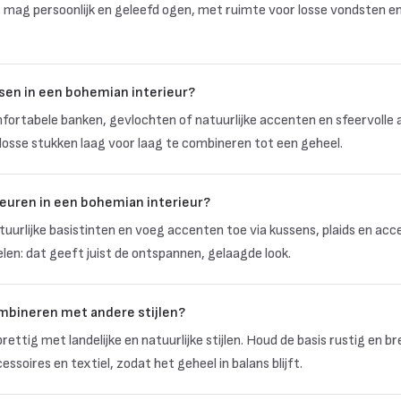
ur mag persoonlijk en geleefd ogen, met ruimte voor losse vondsten e
en in een bohemian interieur?
fortabele banken, gevlochten of natuurlijke accenten en sfeervolle
losse stukken laag voor laag te combineren tot een geheel.
leuren in een bohemian interieur?
urlijke basistinten en voeg accenten toe via kussens, plaids en acc
len: dat geeft juist de ontspannen, gelaagde look.
mbineren met andere stijlen?
ettig met landelijke en natuurlijke stijlen. Houd de basis rustig en 
ssoires en textiel, zodat het geheel in balans blijft.