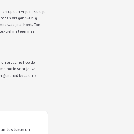
 en op een vrije mix die je
en rotan vragen weinig
et wat je al hebt. Een
-textiel meteen meer
 en ervaar je hoe de
ombinatie voor jouw
en gespreid betalen is
van texturen en