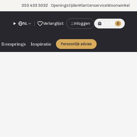
053 433 5032
Openingstijden
Klantenservice
Woonwinkel
NL
Verlanglijst
Inloggen
€ 0,00
0
Boxsprings
Inspiratie
Persoonlijk advies