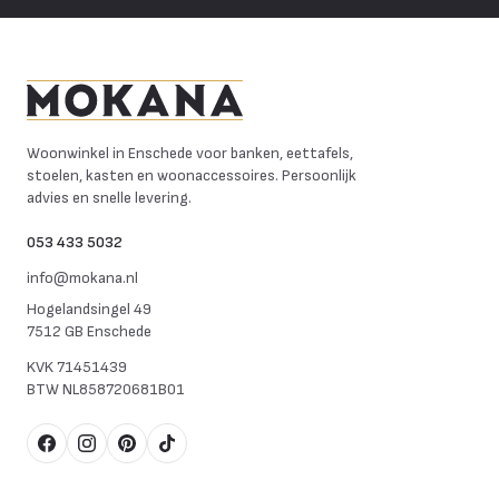
Mokana Meubelen
Woonwinkel in Enschede voor banken, eettafels,
stoelen, kasten en woonaccessoires. Persoonlijk
advies en snelle levering.
053 433 5032
info@mokana.nl
Hogelandsingel 49
7512 GB Enschede
KVK
71451439
BTW
NL858720681B01
Facebook
Instagram
Pinterest
TikTok