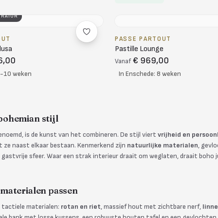
URATOR
OUT
PASSE PARTOUT
dusa
Pastille Lounge
6,00
€ 969,00
Vanaf
8-10 weken
In Enschede: 8 weken
ohemian stijl
noemd, is de kunst van het combineren. De stijl viert
vrijheid en persoon
at ze naast elkaar bestaan. Kenmerkend zijn
natuurlijke materialen
, gevl
astvrije sfeer. Waar een strak interieur draait om weglaten, draait boho j
materialen passen
, tactiele materialen:
rotan en riet
, massief hout met zichtbare nerf,
linn
le bank met losse kussens, een robuuste houten tafel en een gevlochten 