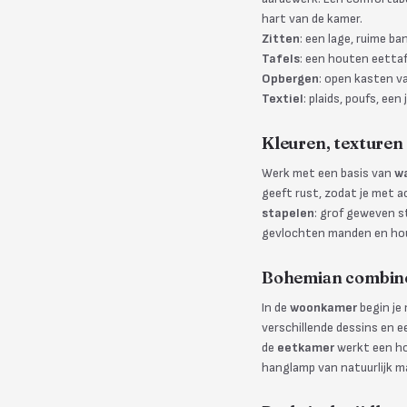
hart van de kamer.
Zitten
: een lage, ruime b
Tafels
: een houten eettaf
Opbergen
: open kasten v
Textiel
: plaids, poufs, ee
Kleuren, texturen 
Werk met een basis van
wa
geeft rust, zodat je met 
stapelen
: grof geweven s
gevlochten manden en hou
Bohemian combiner
In de
woonkamer
begin je
verschillende dessins en ee
de
eetkamer
werkt een ho
hanglamp van natuurlijk ma