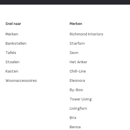
Snel naar
Merken
Merken
Richmond Interiors
Bankstellen
Starfurn
Tafels
Sevn
Stoelen
Het Anker
Kasten
Chill-Line
Woonaccessoires
Eleonora
By-Boo
Tower Living
Livingfurn
Brix
Benoa