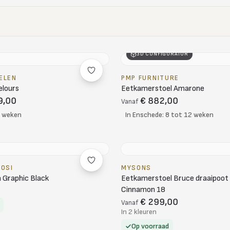
3D CONFIGURATOR
ELEN
PMP FURNITURE
elours
Eetkamerstoel Amarone
9,00
€ 882,00
Vanaf
6 weken
In Enschede: 8 tot 12 weken
ROSI
MYSONS
a Graphic Black
Eetkamerstoel Bruce draaipoo
Cinnamon 18
€ 299,00
Vanaf
In 2 kleuren
Op voorraad