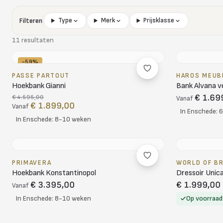
Filteren
Type
Merk
Prijsklasse
11 resultaten
-59%
PASSE PARTOUT
HAROS MEUB
Hoekbank Gianni
Bank Alvana v
€ 1.69
€ 4.595,00
Vanaf
€ 1.899,00
Vanaf
In Enschede: 
In Enschede: 8-10 weken
PRIMAVERA
WORLD OF B
Hoekbank Konstantinopol
Dressoir Unic
€ 3.395,00
€ 1.999,00
Vanaf
In Enschede: 8-10 weken
Op voorraad