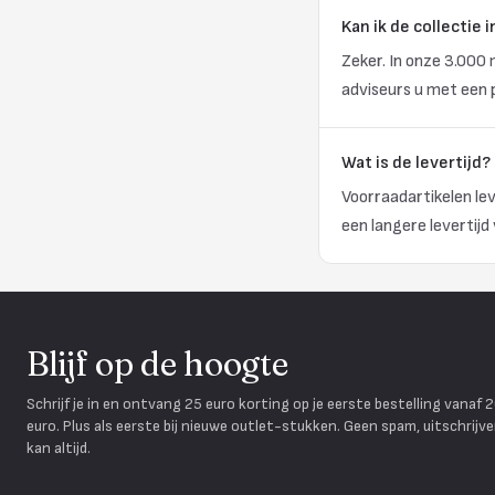
Kan ik de collectie
Zeker. In onze 3.000
adviseurs u met een 
Wat is de levertijd?
Voorraadartikelen le
een langere levertijd
Blijf op de hoogte
Schrijf je in en ontvang 25 euro korting op je eerste bestelling vanaf 
euro. Plus als eerste bij nieuwe outlet-stukken. Geen spam, uitschrijv
kan altijd.