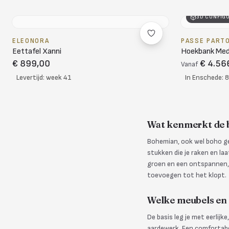
3D CONFIG
ELEONORA
PASSE PART
Eettafel Xanni
Hoekbank Me
€ 899,00
€ 4.56
Vanaf
Levertijd: week 41
In Enschede: 
Wat kenmerkt de b
Bohemian, ook wel boho ge
stukken die je raken en la
groen en een ontspannen, g
toevoegen tot het klopt.
Welke meubels en 
De basis leg je met eerlijke
aardewerk. Een comfortabe