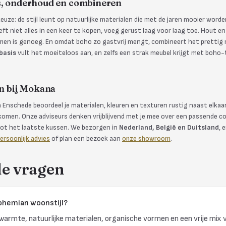
os, onderhoud en combineren
euze: de stijl leunt op natuurlijke materialen die met de jaren mooier worden
oeft niet alles in een keer te kopen, voeg gerust laag voor laag toe. Hout 
men is genoeg. En omdat boho zo gastvrij mengt, combineert het prettig m
 basis
vult het moeiteloos aan, en zelfs een strak meubel krijgt met boho
n bij Mokana
Enschede beoordeel je materialen, kleuren en texturen rustig naast elkaar
omen. Onze adviseurs denken vrijblijvend met je mee over een passende c
 tot het laatste kussen. We bezorgen in
Nederland, België en Duitsland
, 
ersoonlijk advies
of plan een bezoek aan
onze showroom
.
de vragen
ohemian woonstijl?
armte, natuurlijke materialen, organische vormen en een vrije mix 