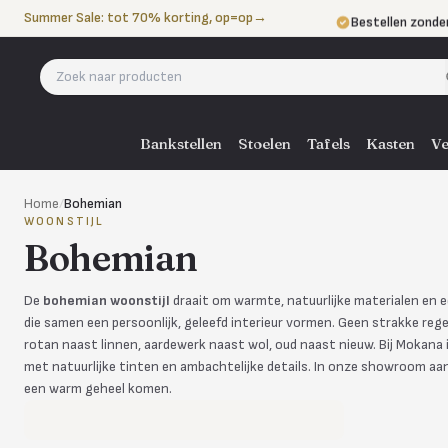
Naar de inhoud
Summer Sale: tot 70% korting, op=op
→
Bestellen zonde
Betalen in 3 ter
Eigen bezorgdie
Bankstellen
Stoelen
Tafels
Kasten
Ve
Home
/
Bohemian
WOONSTIJL
Bohemian
De
bohemian woonstijl
draait om warmte, natuurlijke materialen en
die samen een persoonlijk, geleefd interieur vormen. Geen strakke rege
rotan naast linnen, aardewerk naast wol, oud naast nieuw. Bij Mokana 
met natuurlijke tinten en ambachtelijke details. In onze showroom aan
een warm geheel komen.