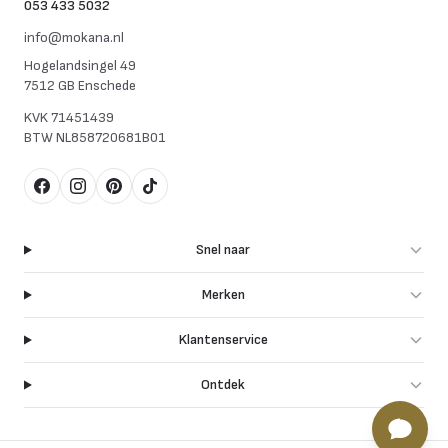
053 433 5032
info@mokana.nl
Hogelandsingel 49
7512 GB Enschede
KVK
71451439
BTW
NL858720681B01
Facebook
Instagram
Pinterest
TikTok
Snel naar
Merken
Klantenservice
Ontdek