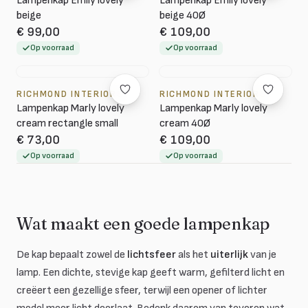
Lampenkap Emily lovely
Lampenkap Emily lovely
beige
beige 40Ø
€ 99,00
€ 109,00
Op voorraad
Op voorraad
RICHMOND INTERIORS
RICHMOND INTERIORS
Lampenkap Marly lovely
Lampenkap Marly lovely
cream rectangle small
cream 40Ø
€ 73,00
€ 109,00
Op voorraad
Op voorraad
Wat maakt een goede lampenkap
De kap bepaalt zowel de
lichtsfeer
als het
uiterlijk
van je
lamp. Een dichte, stevige kap geeft warm, gefilterd licht en
creëert een gezellige sfeer, terwijl een opener of lichter