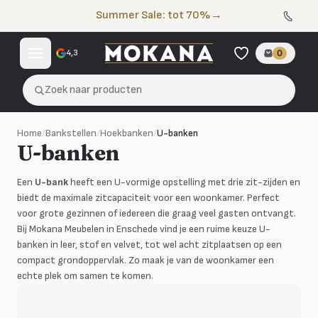
Naar de inhoud
Summer Sale: tot 70%
→
4,3
0
Zoek naar producten
Home
/
Bankstellen
/
Hoekbanken
/
U-banken
U-banken
Een
U-bank
heeft een U-vormige opstelling met drie zit-zijden en
biedt de maximale zitcapaciteit voor een woonkamer. Perfect
voor grote gezinnen of iedereen die graag veel gasten ontvangt.
Bij Mokana Meubelen in Enschede vind je een ruime keuze U-
banken in leer, stof en velvet, tot wel acht zitplaatsen op een
compact grondoppervlak. Zo maak je van de woonkamer een
echte plek om samen te komen.