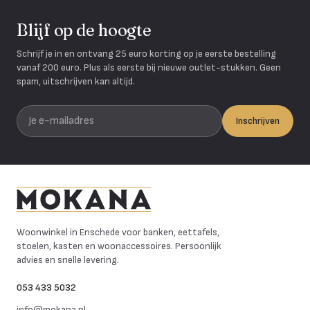
Blijf op de hoogte
Schrijf je in en ontvang 25 euro korting op je eerste bestelling
vanaf 200 euro. Plus als eerste bij nieuwe outlet-stukken. Geen
spam, uitschrijven kan altijd.
Je e-mailadres
Inschrijven
Mokana Meubelen
Woonwinkel in Enschede voor banken, eettafels,
stoelen, kasten en woonaccessoires. Persoonlijk
advies en snelle levering.
053 433 5032
info@mokana.nl