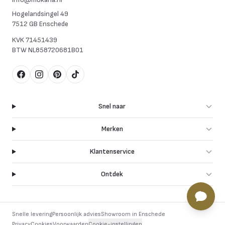
Hogelandsingel 49
7512 GB Enschede
KVK
71451439
BTW
NL858720681B01
Facebook
Instagram
Pinterest
TikTok
Snel naar
Merken
Klantenservice
Ontdek
Snelle levering
Persoonlijk advies
Showroom in Enschede
Privacy
Cookies
Voorwaarden
Cookie-instellingen