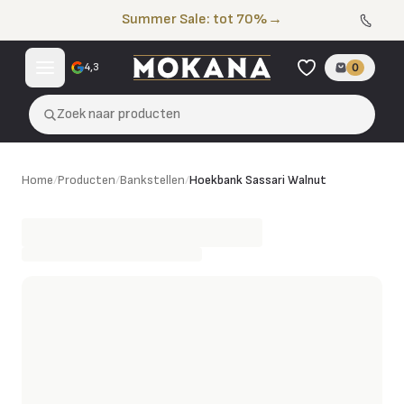
Naar de inhoud
Summer Sale: tot 70%
→
4,3
0
Zoek naar producten
Hoekbank Sassari Walnut
Home
/
Producten
/
Bankstellen
/
Hoekbank Sassari Walnut