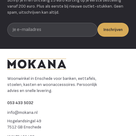
Schrijf je in en ontvang 25 euro korting op je eerste bestelling
vanaf 200 euro. Plus als eerste bij nieuwe outlet-stukken. Geen
spam, uitschrijven kan altijd.
Je e-mailadres
Inschrijven
Mokana Meubelen
Woonwinkel in Enschede voor banken, eettafels,
stoelen, kasten en woonaccessoires. Persoonlijk
advies en snelle levering.
053 433 5032
info@mokana.nl
Hogelandsingel 49
7512 GB Enschede