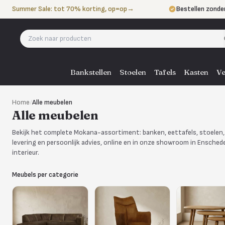
Naar de inhoud
Summer Sale: tot 70% korting, op=op
→
Bestellen zonde
Betalen in 3 ter
Eigen bezorgdie
Bankstellen
Stoelen
Tafels
Kasten
Ve
Home
/
Alle meubelen
Alle meubelen
Bekijk het complete Mokana-assortiment: banken, eettafels, stoelen, 
levering en persoonlijk advies, online en in onze showroom in Enschede
interieur.
Meubels per categorie