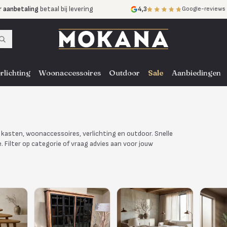
r aanbetaling
betaal bij levering
4,3
Google-reviews
mijnen
zonder rente
nst
door heel NL, BE en DE
rlichting
Woonaccessoires
Outdoor
Sale
Aanbiedingen
kasten, woonaccessoires, verlichting en outdoor. Snelle
. Filter op categorie of vraag advies aan voor jouw