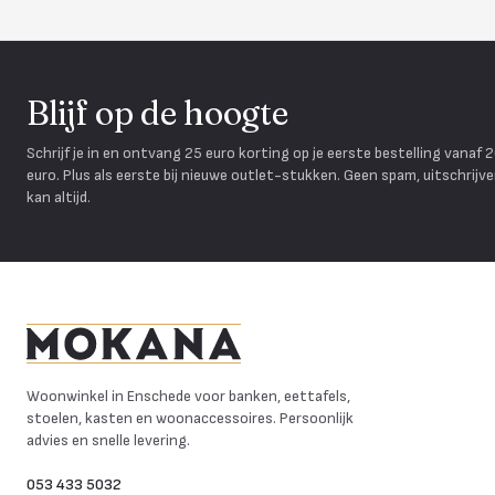
Blijf op de hoogte
Schrijf je in en ontvang 25 euro korting op je eerste bestelling vanaf 
euro. Plus als eerste bij nieuwe outlet-stukken. Geen spam, uitschrijv
kan altijd.
Mokana Meubelen
Woonwinkel in Enschede voor banken, eettafels,
stoelen, kasten en woonaccessoires. Persoonlijk
advies en snelle levering.
053 433 5032