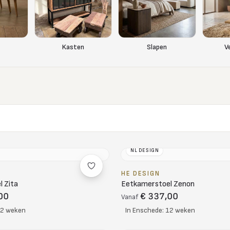
Kasten
Slapen
V
NL DESIGN
HE DESIGN
 Zita
Eetkamerstoel Zenon
00
€ 337,00
Vanaf
12 weken
In Enschede: 12 weken