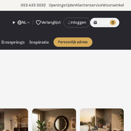
053 433 5032
Openingstijden
Klantenservice
Woonwinkel
NL
Verlanglijst
Inloggen
€ 0,00
0
Boxsprings
Inspiratie
Persoonlijk advies