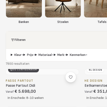
Banken
Stoelen
Tafels
Filteren
Filteren
Kleur
+
Prijs
+
Materiaal
+
Merk
+
Kenmerken
+
7950 resultaten
3D CONFIGURATOR
NL DESIGN
PASSE PARTOUT
HE DESIGN
Passe Partout Didi
Eetkamerstoel
€ 5.698,00
€ 351,
Vanaf
Vanaf
In Enschede: 8-10 weken
In Enschede: 