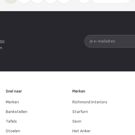
Je e-mailadres
200
en
Snel naar
Merken
Merken
Richmond Interiors
Bankstellen
Starfurn
Tafels
Sevn
Stoelen
Het Anker