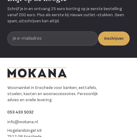
Schrijf je in en ontvang 25 euro korting op je eerste bestelling
vanaf 200 euro. Plus als eerste bij nieuwe outlet-stukken. Geen
spam, uitschrijven kan altijd.
Je e-mailadres
Inschrijven
Mokana Meubelen
Woonwinkel in Enschede voor banken, eettafels,
stoelen, kasten en woonaccessoires. Persoonlijk
advies en snelle levering.
053 433 5032
info@mokana.nl
Hogelandsingel 49
7512 GB Enschede