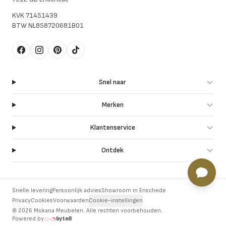
KVK
71451439
BTW
NL858720681B01
Facebook
Instagram
Pinterest
TikTok
Snel naar
Merken
Klantenservice
Ontdek
Snelle levering
Persoonlijk advies
Showroom in Enschede
Privacy
Cookies
Voorwaarden
Cookie-instellingen
©
2026
Mokana Meubelen.
Alle rechten voorbehouden
.
Powered by
byte8