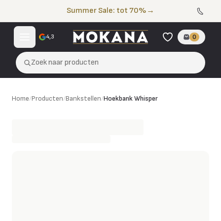
Naar de inhoud
Summer Sale: tot 70%
→
4,3
0
Zoek naar producten
Hoekbank Whisper
Home
/
Producten
/
Bankstellen
/
Hoekbank Whisper