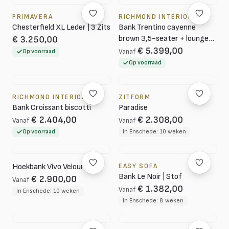
PRIMAVERA
RICHMOND INTERIORS
Chesterfield XL Leder | 3 Zits
Bank Trentino cayenne
brown 3,5-seater + lounge
€ 3.250,00
links or rechts
€ 5.399,00
Op voorraad
Vanaf
Op voorraad
RICHMOND INTERIORS
ZITFORM
Bank Croissant biscotti
Paradise
€ 2.404,00
€ 2.308,00
Vanaf
Vanaf
Op voorraad
In Enschede: 10 weken
Hoekbank Vivo Velours
EASY SOFA
Bank Le Noir | Stof
€ 2.900,00
Vanaf
€ 1.382,00
Vanaf
In Enschede: 10 weken
In Enschede: 8 weken