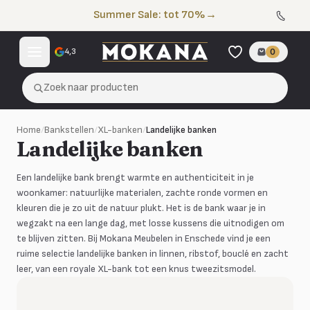
Naar de inhoud
Summer Sale: tot 70%
→
4,3
0
Zoek naar producten
Home
/
Bankstellen
/
XL-banken
/
Landelijke banken
Landelijke banken
Een landelijke bank brengt warmte en authenticiteit in je
woonkamer: natuurlijke materialen, zachte ronde vormen en
kleuren die je zo uit de natuur plukt. Het is de bank waar je in
wegzakt na een lange dag, met losse kussens die uitnodigen om
te blijven zitten. Bij Mokana Meubelen in Enschede vind je een
ruime selectie landelijke banken in linnen, ribstof, bouclé en zacht
leer, van een royale XL-bank tot een knus tweezitsmodel.