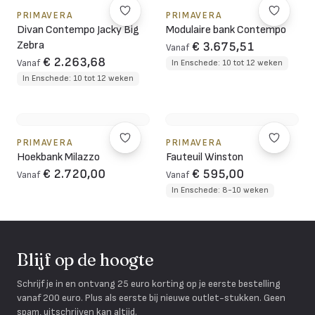
PRIMAVERA
PRIMAVERA
Divan Contempo Jacky Big
Modulaire bank Contempo
Zebra
€ 3.675,51
Vanaf
€ 2.263,68
Vanaf
In Enschede: 10 tot 12 weken
In Enschede: 10 tot 12 weken
PRIMAVERA
PRIMAVERA
Hoekbank Milazzo
Fauteuil Winston
€ 2.720,00
€ 595,00
Vanaf
Vanaf
In Enschede: 8-10 weken
Blijf op de hoogte
Schrijf je in en ontvang 25 euro korting op je eerste bestelling
vanaf 200 euro. Plus als eerste bij nieuwe outlet-stukken. Geen
spam, uitschrijven kan altijd.