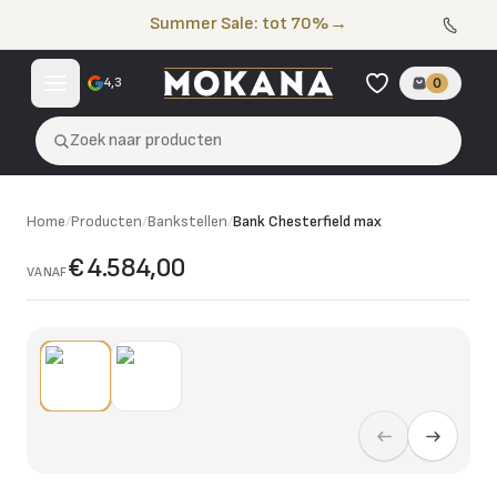
Naar de inhoud
Summer Sale: tot 70%
→
4,3
0
Zoek naar producten
Home
/
Producten
/
Bankstellen
/
Bank Chesterfield max
€ 4.584,00
VANAF