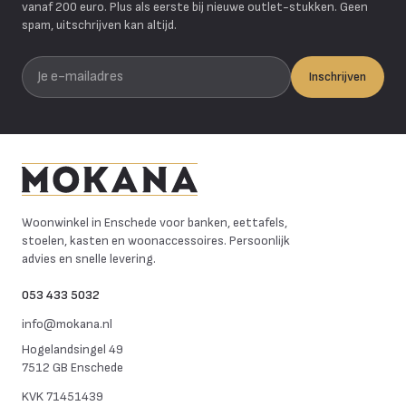
vanaf 200 euro. Plus als eerste bij nieuwe outlet-stukken. Geen
spam, uitschrijven kan altijd.
Je e-mailadres
Inschrijven
Mokana Meubelen
Woonwinkel in Enschede voor banken, eettafels,
stoelen, kasten en woonaccessoires. Persoonlijk
advies en snelle levering.
053 433 5032
info@mokana.nl
Hogelandsingel 49
7512 GB Enschede
KVK
71451439