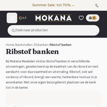
Naar de inhoud
Summer Sale: tot 70%
→
4,3
0
Zoek naar producten
Home
/
Bankstellen
/
Zitbanken
/
Ribstof banken
Ribstof banken
Bij Mokana Meubelen vind je ribstof banken in verschillende
uitvoeringen, geselecteerd op de kwaliteit van de ribcord en met
aandacht voor duurzaamheid en uitstraling. Ribstof, ook wel
corduroy of ribcord, brengt een warme, herkenbare textuur in je
woonkamer. Met onze eigen bezorgdienst plaatsen we de bank
tot in de kamer.