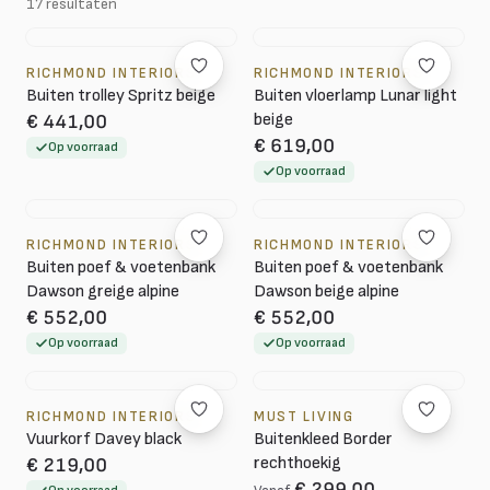
17 resultaten
RICHMOND INTERIORS
RICHMOND INTERIORS
Buiten trolley Spritz beige
Buiten vloerlamp Lunar light
beige
€ 441,00
€ 619,00
Op voorraad
Op voorraad
RICHMOND INTERIORS
RICHMOND INTERIORS
Buiten poef & voetenbank
Buiten poef & voetenbank
Dawson greige alpine
Dawson beige alpine
€ 552,00
€ 552,00
Op voorraad
Op voorraad
RICHMOND INTERIORS
MUST LIVING
Vuurkorf Davey black
Buitenkleed Border
rechthoekig
€ 219,00
€ 299,00