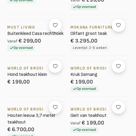
Op voorraad
Vanaf
Op voorraad
MUST LIVING
MOKANA FURNITURE
Buitenkleed Casa rechthoek
Olifant groot teak
€ 299,00
€ 3.295,00
Vanaf
Op voorraad
Levertijd: 2-6 weken
WORLD OF BROSI
WORLD OF BROSI
Hond teakhout klein
Kruk Semang
€ 199,00
€ 199,00
Op voorraad
WORLD OF BROSI
WORLD OF BROSI
Houten leeuw 3,7 meter
Geit van teakhout
teakhout
€ 199,00
Vanaf
€ 6.700,00
Op voorraad