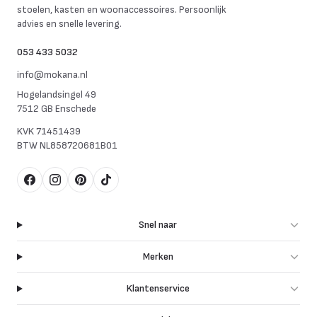
stoelen, kasten en woonaccessoires. Persoonlijk
advies en snelle levering.
053 433 5032
info@mokana.nl
Hogelandsingel 49
7512 GB Enschede
KVK
71451439
BTW
NL858720681B01
Facebook
Instagram
Pinterest
TikTok
Snel naar
Merken
Klantenservice