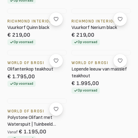
Op voorraad
RICHMOND INTERIORS
RICHMOND INTERIORS
Vuurkorf Quinn black
Vuurkorf Nerium black
€ 219,00
€ 219,00
Op voorraad
Op voorraad
WORLD OF BROSI
WORLD OF BROSI
Olifantenkop teakhout
Lopende leeuw van massief
teakhout
€ 1.795,00
€ 1.995,00
Op voorraad
Op voorraad
WORLD OF BROSI
Polystone Olifant met
Waterspuit | Tuinbeeld
Fontein
€ 1.195,00
Vanaf