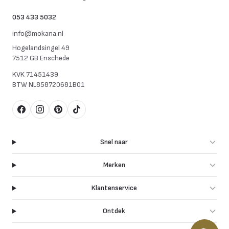
053 433 5032
info@mokana.nl
Hogelandsingel 49
7512 GB Enschede
KVK
71451439
BTW
NL858720681B01
Facebook
Instagram
Pinterest
TikTok
Snel naar
Merken
Klantenservice
Ontdek