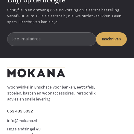
Schrijf je in en ontvang 25 euro korting op je eerste bestelling
vanaf 200 euro. Plus als eerste bij nieuwe outlet-stukken. Geen
spam, uitschrijven kan altijd.
Je e-mailadres
Inschrijven
Mokana Meubelen
Woonwinkel in Enschede voor banken, eettafels,
stoelen, kasten en woonaccessoires. Persoonlijk
advies en snelle levering.
053 433 5032
info@mokana.nl
Hogelandsingel 49