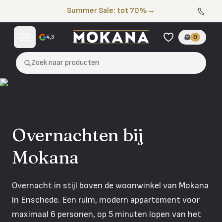
Naar de inhoud
Summer Sale: tot 70%
→
4,3
0
Zoek naar producten
Overnachten bij
Mokana
Overnacht in stijl boven de woonwinkel van Mokana
in Enschede. Een ruim, modern appartement voor
maximaal 6 personen, op 5 minuten lopen van het