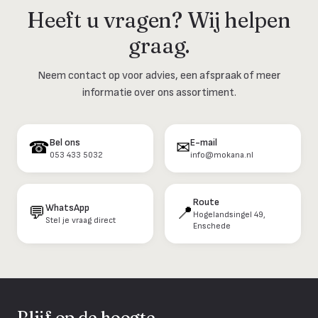
Heeft u vragen? Wij helpen
graag.
Neem contact op voor advies, een afspraak of meer
informatie over ons assortiment.
Bel ons
E-mail
☎
✉
053 433 5032
info@mokana.nl
Route
WhatsApp
💬
📍
Hogelandsingel 49,
Stel je vraag direct
Enschede
Blijf op de hoogte