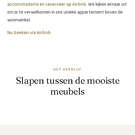
accommodatie en reserveer op Airbnb
. We kijken ernaar uit
om je te verwelkomen in ons unieke appartement boven de
woonwinkel.
Nu boeken via Airbnb
HET VERBLIJF
Slapen tussen de mooiste
meubels
Compleet ingericht met
Het verblijf bij Mokana
Mokana meubelen
Moderne voorzieningen