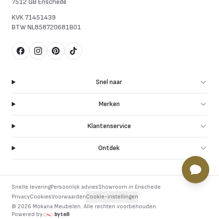
7512 GB Enschede
KVK
71451439
BTW
NL858720681B01
Facebook
Instagram
Pinterest
TikTok
Snel naar
Merken
Klantenservice
Ontdek
Snelle levering
Persoonlijk advies
Showroom in Enschede
Privacy
Cookies
Voorwaarden
Cookie-instellingen
©
2026
Mokana Meubelen.
Alle rechten voorbehouden
.
Powered by
byte8