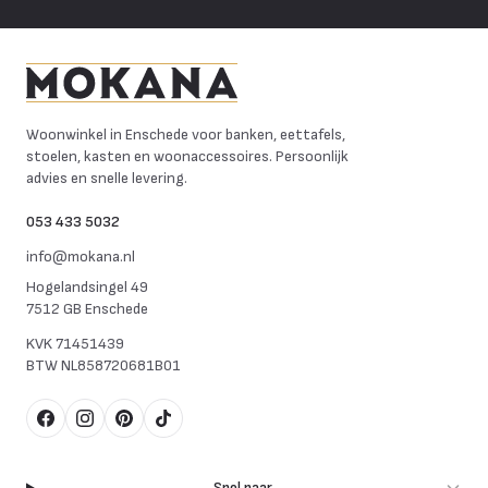
Mokana Meubelen
Woonwinkel in Enschede voor banken, eettafels,
stoelen, kasten en woonaccessoires. Persoonlijk
advies en snelle levering.
053 433 5032
info@mokana.nl
Hogelandsingel 49
7512 GB Enschede
KVK
71451439
BTW
NL858720681B01
Facebook
Instagram
Pinterest
TikTok
Snel naar