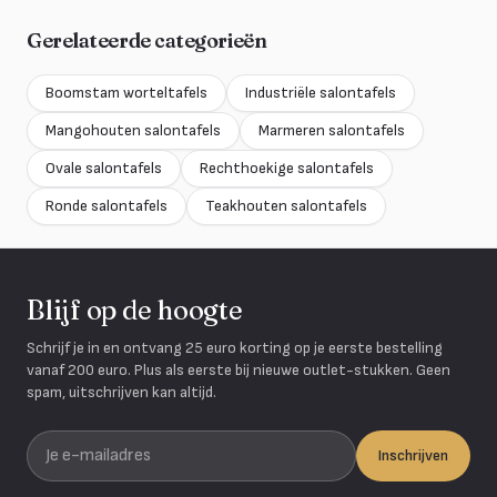
Gerelateerde categorieën
Boomstam worteltafels
Industriële salontafels
Mangohouten salontafels
Marmeren salontafels
Ovale salontafels
Rechthoekige salontafels
Ronde salontafels
Teakhouten salontafels
Blijf op de hoogte
Schrijf je in en ontvang 25 euro korting op je eerste bestelling
vanaf 200 euro. Plus als eerste bij nieuwe outlet-stukken. Geen
spam, uitschrijven kan altijd.
Je e-mailadres
Inschrijven