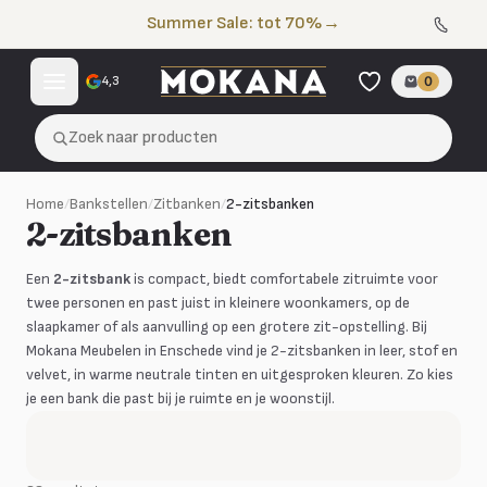
Naar de inhoud
Summer Sale: tot 70%
→
4,3
0
Zoek naar producten
Home
/
Bankstellen
/
Zitbanken
/
2-zitsbanken
2-zitsbanken
Een
2-zitsbank
is compact, biedt comfortabele zitruimte voor
twee personen en past juist in kleinere woonkamers, op de
slaapkamer of als aanvulling op een grotere zit-opstelling. Bij
Mokana Meubelen in Enschede vind je 2-zitsbanken in leer, stof en
velvet, in warme neutrale tinten en uitgesproken kleuren. Zo kies
je een bank die past bij je ruimte en je woonstijl.