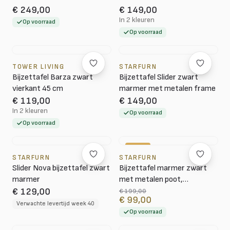
€ 249,00
€ 149,00
In 2 kleuren
Op voorraad
Op voorraad
TOWER LIVING
STARFURN
Bijzettafel Barza zwart
Bijzettafel Slider zwart
vierkant 45 cm
marmer met metalen frame
€ 119,00
€ 149,00
In 2 kleuren
Op voorraad
Op voorraad
-50%
STARFURN
STARFURN
Slider Nova bijzettafel zwart
Bijzettafel marmer zwart
marmer
met metalen poot,
46x46x50 cm
€ 129,00
€ 199,00
€ 99,00
Verwachte levertijd week 40
Op voorraad