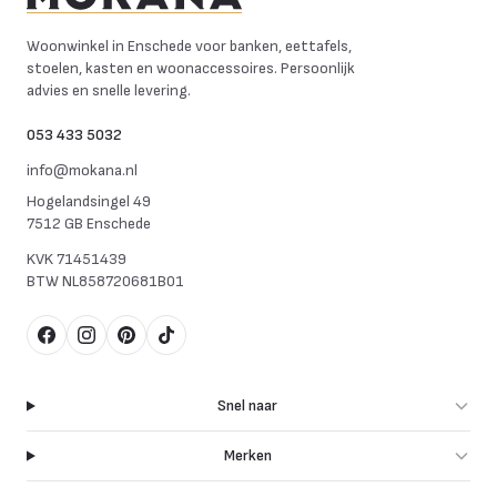
Mokana Meubelen
Woonwinkel in Enschede voor banken, eettafels,
stoelen, kasten en woonaccessoires. Persoonlijk
advies en snelle levering.
053 433 5032
info@mokana.nl
Hogelandsingel 49
7512 GB Enschede
KVK
71451439
BTW
NL858720681B01
Facebook
Instagram
Pinterest
TikTok
Snel naar
Merken