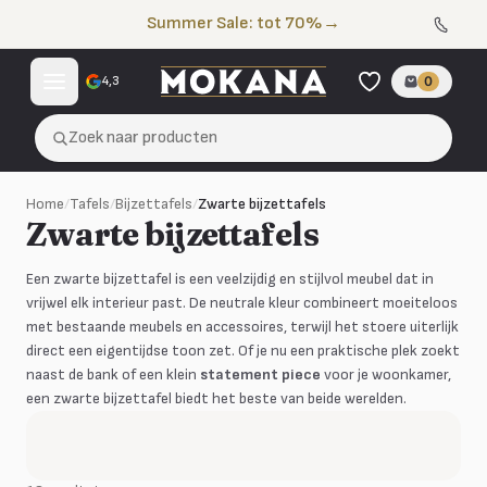
Naar de inhoud
Summer Sale: tot 70%
→
4,3
0
Zoek naar producten
Home
/
Tafels
/
Bijzettafels
/
Zwarte bijzettafels
Zwarte bijzettafels
Een zwarte bijzettafel is een veelzijdig en stijlvol meubel dat in
vrijwel elk interieur past. De neutrale kleur combineert moeiteloos
met bestaande meubels en accessoires, terwijl het stoere uiterlijk
direct een eigentijdse toon zet. Of je nu een praktische plek zoekt
naast de bank of een klein
statement piece
voor je woonkamer,
een zwarte bijzettafel biedt het beste van beide werelden.