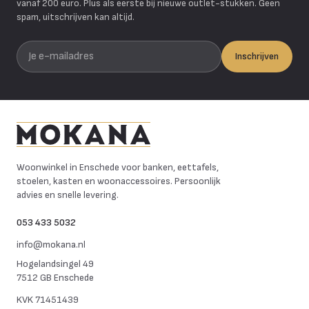
vanaf 200 euro. Plus als eerste bij nieuwe outlet-stukken. Geen
spam, uitschrijven kan altijd.
Je e-mailadres
Inschrijven
Mokana Meubelen
Woonwinkel in Enschede voor banken, eettafels,
stoelen, kasten en woonaccessoires. Persoonlijk
advies en snelle levering.
053 433 5032
info@mokana.nl
Hogelandsingel 49
7512 GB Enschede
KVK
71451439