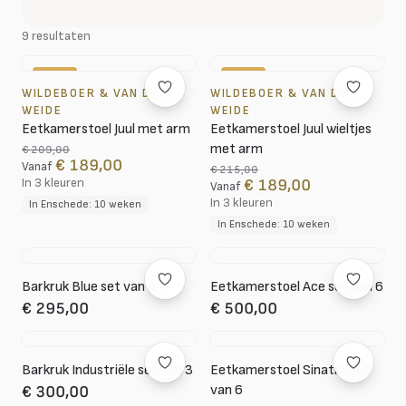
9 resultaten
-10%
-12%
WILDEBOER & VAN DER
WILDEBOER & VAN DER
WEIDE
WEIDE
Eetkamerstoel Juul met arm
Eetkamerstoel Juul wieltjes
met arm
€ 209,00
€ 189,00
Vanaf
€ 215,00
In 3 kleuren
€ 189,00
Vanaf
In 3 kleuren
In Enschede: 10 weken
In Enschede: 10 weken
Barkruk Blue set van 4
Eetkamerstoel Ace set van 6
€ 295,00
€ 500,00
Barkruk Industriële set van 3
Eetkamerstoel Sinatra set
van 6
€ 300,00