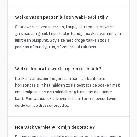
Welke vazen passen bij een wabi-sabi stijl?
Stoneware vazen in cream, taupe, terracotta of warm
grijs passen goed. Imperfecte, handgemaakte vormen zijn
juist een pluspunt. Style ze met droge takken zoals
pampas of eucalyptus, of zet ze solitair neer.
Welke decoratie werkt op een dressoir?
Denk in zones: een hoger item aan een kant, iets
horizontaals in het midden zoals gestapelde boeken met
een sculptuur, en een middelhoog item aan de andere
kant. Een wandstuk erboven is idealiter ongeveer twee
derde van de dressoirbreedte.
Hoe vaak vernieuw ik mijn decoratie?
Per seizoen wissel je lichte accenten zoals droogbloemen,