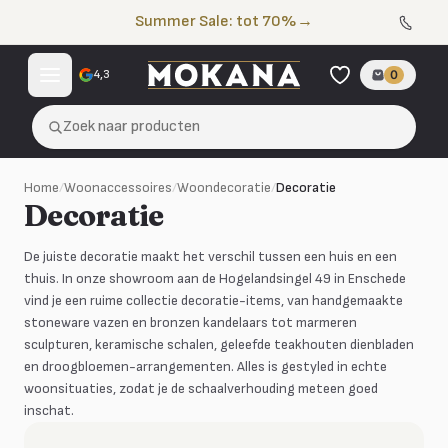
Naar de inhoud
Summer Sale: tot 70%
→
4,3
0
Zoek naar producten
Home
/
Woonaccessoires
/
Woondecoratie
/
Decoratie
Decoratie
De juiste decoratie maakt het verschil tussen een huis en een
thuis. In onze showroom aan de Hogelandsingel 49 in Enschede
vind je een ruime collectie decoratie-items, van handgemaakte
stoneware vazen en bronzen kandelaars tot marmeren
sculpturen, keramische schalen, geleefde teakhouten dienbladen
en droogbloemen-arrangementen. Alles is gestyled in echte
woonsituaties, zodat je de schaalverhouding meteen goed
inschat.