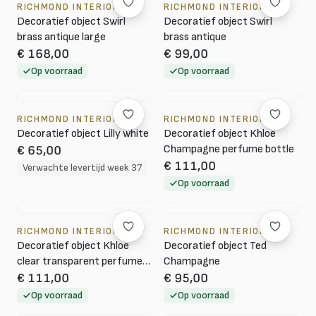
RICHMOND INTERIORS
RICHMOND INTERIORS
Decoratief object Swirl
Decoratief object Swirl
brass antique large
brass antique
€ 168,00
€ 99,00
Op voorraad
Op voorraad
RICHMOND INTERIORS
RICHMOND INTERIORS
Decoratief object Lilly white
Decoratief object Khloe
Champagne perfume bottle
€ 65,00
€ 111,00
Verwachte levertijd week 37
Op voorraad
RICHMOND INTERIORS
RICHMOND INTERIORS
Decoratief object Khloe
Decoratief object Ted
clear transparent perfume
Champagne
bottle
€ 111,00
€ 95,00
Op voorraad
Op voorraad