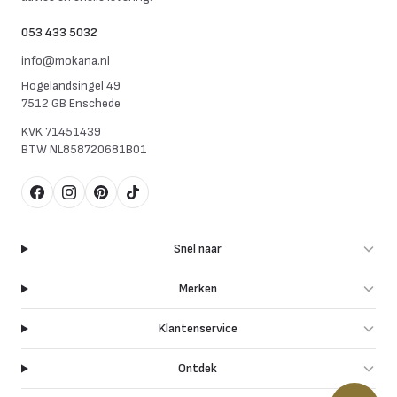
053 433 5032
info@mokana.nl
Hogelandsingel 49
7512 GB Enschede
KVK
71451439
BTW
NL858720681B01
Facebook
Instagram
Pinterest
TikTok
Snel naar
Merken
Klantenservice
Ontdek