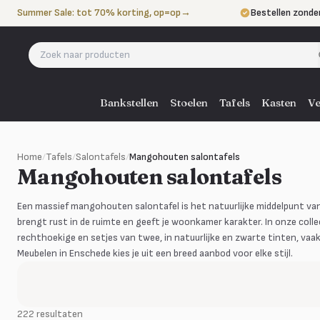
Naar de inhoud
Summer Sale: tot 70% korting, op=op
→
Bestellen zonde
Betalen in 3 ter
Eigen bezorgdie
Bankstellen
Stoelen
Tafels
Kasten
Ve
Home
/
Tafels
/
Salontafels
/
Mangohouten salontafels
Mangohouten salontafels
Een massief mangohouten salontafel is het natuurlijke middelpunt van
brengt rust in de ruimte en geeft je woonkamer karakter. In onze colle
rechthoekige en setjes van twee, in natuurlijke en zwarte tinten, va
Meubelen in Enschede kies je uit een breed aanbod voor elke stijl.
222 resultaten