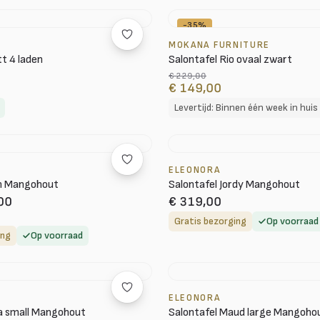
-35%
MOKANA FURNITURE
tt 4 laden
Salontafel Rio ovaal zwart
€ 229,00
€ 149,00
Levertijd: Binnen één week in huis
ELEONORA
on Mangohout
Salontafel Jordy Mangohout
00
€ 319,00
Gratis bezorging
Op voorraad
ing
Op voorraad
ELEONORA
ra small Mangohout
Salontafel Maud large Mangoho