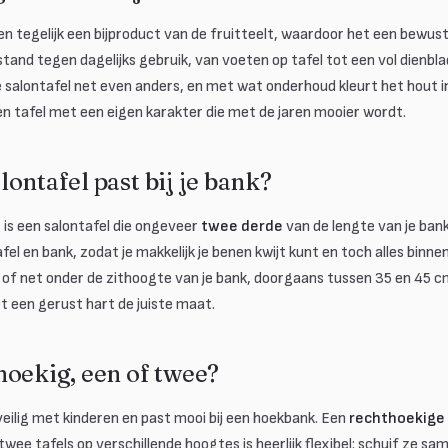
en tegelijk een bijproduct van de fruitteelt, waardoor het een bewus
stand tegen dagelijks gebruik, van voeten op tafel tot een vol dienbla
salontafel net even anders, en met wat onderhoud kleurt het hout in 
 een tafel met een eigen karakter die met de jaren mooier wordt.
ontafel past bij je bank?
 is een salontafel die ongeveer
twee derde
van de lengte van je ban
el en bank, zodat je makkelijk je benen kwijt kunt en toch alles binn
nd of net onder de zithoogte van je bank, doorgaans tussen 35 en 45
et een gerust hart de juiste maat.
hoekig, een of twee?
 veilig met kinderen en past mooi bij een hoekbank. Een
rechthoekige
wee tafels op verschillende hoogtes is heerlijk flexibel: schuif ze sa