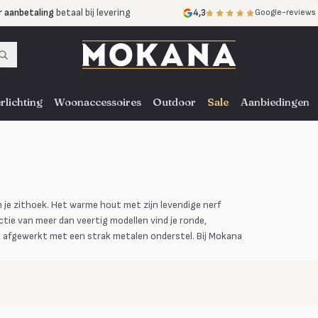
r aanbetaling
betaal bij levering
4,3
Google-reviews
mijnen
zonder rente
nst
door heel NL, BE en DE
rlichting
Woonaccessoires
Outdoor
Sale
Aanbiedingen
 je zithoek. Het warme hout met zijn levendige nerf
ctie van meer dan veertig modellen vind je ronde,
ak afgewerkt met een strak metalen onderstel. Bij Mokana