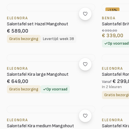
-15%
ELEONORA
BENOA
Salontafel set Hazel Mangohout
Salontafel Bri
€ 589,00
€ 399,00
€ 339,00
Gratis bezorging
Levertijd: week 38
Op voorraad
ELEONORA
ELEONORA
Salontafel Kira large Mangohout
Salontafel R
€ 649,00
€ 299,
Vanaf
In 2 kleuren
Gratis bezorging
Op voorraad
Gratis bezorg
ELEONORA
ELEONORA
Salontafel Kira medium Mangohout
Salontafel Ki