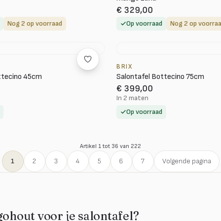
€ 329,00
Nog 2 op voorraad
Op voorraad
Nog 2 op voorra
BRIX
ttecino 45cm
Salontafel Bottecino 75cm
€ 399,00
In 2 maten
Op voorraad
Artikel 1 tot 36 van 222
1
2
3
4
5
6
7
Volgende pagina
out voor je salontafel?