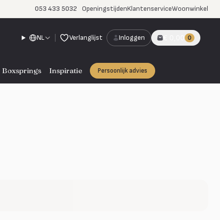
053 433 5032
Openingstijden
Klantenservice
Woonwinkel
NL
Verlanglijst
Inloggen
€ 0,00
0
Boxsprings
Inspiratie
Persoonlijk advies