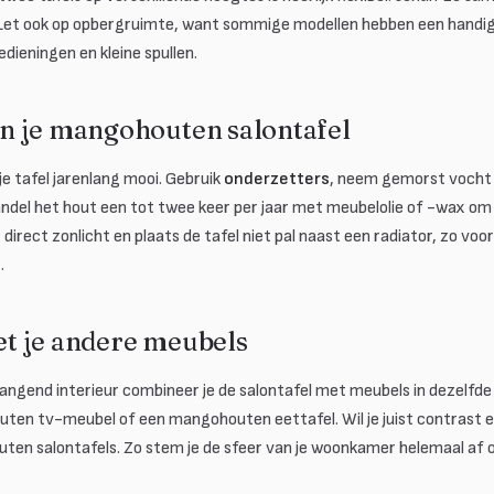
. Let ook op opbergruimte, want sommige modellen hebben een handig
dieningen en kleine spullen.
 je mangohouten salontafel
je tafel jarenlang mooi. Gebruik
onderzetters
, neem gemorst vocht 
andel het hout een tot twee keer per jaar met meubelolie of -wax om
direct zonlicht en plaats de tafel niet pal naast een radiator, zo voo
.
t je andere meubels
angend interieur combineer je de salontafel met meubels in dezelfde
ten tv-meubel of een mangohouten eettafel. Wil je juist contrast en 
uten salontafels. Zo stem je de sfeer van je woonkamer helemaal af 